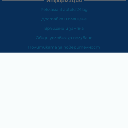
Информация
Реклама в apteka24.bg
Доставка и плащане
Връщане и замяна
Общи условия за ползване
Политиката за поверителност
Политика за използване на бисквитки
При възникване на спор, свързан с покупка онлайн,
можете да ползвате сайта ОРС
Вашите права
Отказ от сделка
За Нас
Карта на сайта
Контакти
Категории