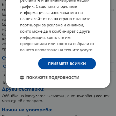
рекламите и да анализираме нашия
Колагенът укрепва костите и е важен за
трафик. Също така споделяме
подобряването на еластичността и хидратацията на
информация за използването на
кожата. Количествата му в тялото намаляват с
нашия сайт от ваша страна с нашите
напредване на възрастта, което води до поява на
бръчки. Според проучвания, колагеновите пептиди
партньори за реклама и анализи,
могат да спомогнат за забавяне стареенето на
които може да я комбинират с друга
кожата.
информация, която сте им
Колагенът е необходим за поддържане целостта на
предоставили или която са събрали от
хрущяла и предпазва ставите от триене. Важен е за
правилното функциониране на мускулите.
вашето използване на техните услуги.
Състав:
ПРИЕМЕТЕ ВСИЧКИ
Съдържание:
В 1 капсула:
Хидролизиран колаген
500 мг
ПОКАЖЕТЕ ПОДРОБНОСТИ
Витамин C (аскорбинова киселина)
40 мг
Други съставки:
Обвивка на капсулата: желатин, антислепващ агент:
магнезиев стеарат.
Начин на употреба: