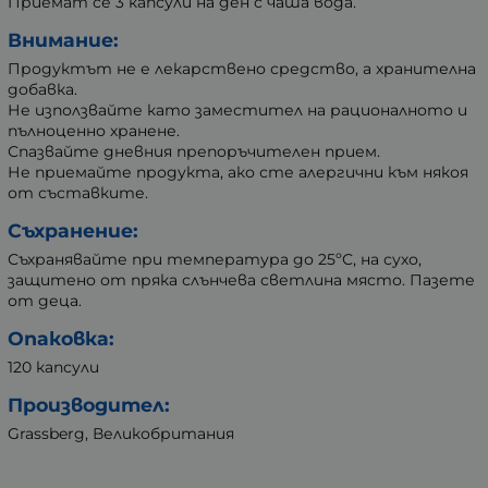
Приемат се 3 капсули на ден с чаша вода.
Внимание:
Продуктът не е лекарствено средство, а хранителна
добавка.
Не използвайте като заместител на рационалното и
пълноценно хранене.
Спазвайте дневния препоръчителен прием.
Не приемайте продукта, ако сте алергични към някоя
от съставките.
Съхранение:
Съхранявайте при температура до 25ºС, на сухо,
защитено от пряка слънчева светлина място. Пазете
от деца.
Опаковка:
120 капсули
Производител:
Grassberg, Великобритания