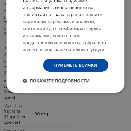
трафик. Също така споделяме
лоза)
информация за използването на
Ocimum
нашия сайт от ваша страна с нашите
sanctum
партньори за реклама и анализи,
(Тулси/
150 mg
които може да я комбинират с друга
Свещен
босилек)
информация, която сте им
предоставили или която са събрали от
Hyssopus
officinalis
150 mg
вашето използване на техните услуги.
(Хисоп)
Tinospora
ПРИЕМЕТЕ ВСИЧКИ
cordifolia
120 mg
(Гудучи)
ПОКАЖЕТЕ ПОДРОБНОСТИ
Adhatoda
vasica
90 mg
(Малабарски
орех)
Myristica
fragrans
90 mg
(Индийско
орехче)
Glycyrrhiza