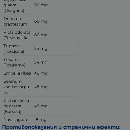
glabra
90 mg
(Сладник)
Onosma
60 mg
bracteatum
Viola odorata
60 mg
(Теменужка)
Triphala
54 mg
(Трифала)
Trikatu
54 mg
(Трикату)
Embelia ribes
48 mg
Solanum
xanthocarpu
48 mg
m
Cinnamomu
m cassia
48 mg
(Канела)
Navasagara
18 mg
Противопоказания и странични ефекти: