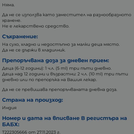
Няма.
Да не се използва като заместител на разнообразното
хранене.
Не е лекарствено средство.
Съхранение:
На сухо, хладно и недостъпно за малки деца място.
Да не се държи в хладилник.
Препоръчвана доза за дневен прием:
Деца (6-12 години): 1 ч.л. (5 ml) три пъти дневно.
Деца над 12 години и възрастни: 2 ч.л. (10 ml) три пъти
дневно или по препоръка на Вашия лекар.
Да не се превишава препоръчваната дневна доза.
Страна на произход:
Индия
Номер и дата на вписване В регистъра на
БАБХ:
Т222305666 от 27.11.2023 г.