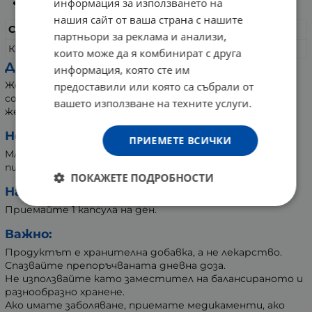
информация за използването на
Осигурява енергия.
нашия сайт от ваша страна с нашите
Състав:
В дневна доза 1 капсула
партньори за реклама и анализи,
Коензим Q10 (натурален)
100 mg
които може да я комбинират с друга
Други съставки:
информация, която сте им
Желатинова капсула, глицерин, титанов диоксид,
предоставили или която са събрали от
соево масло, оцветител: хлорофил, емулгатор:
вашето използване на техните услуги.
желатин, соев лецитин.
Не съдържа:
ПРИЕМЕТЕ ВСИЧКИ
Млечни продукти, изкуствени оцветители, глутен,
пшеница, нишесте, царевица, захар.
ПОКАЖЕТЕ ПОДРОБНОСТИ
Начин на употреба:
Приемайте 1 капсула на ден.
Важно:
Продуктът е хранителна добавка, а не лекарство.
Спазвайте препоръчваната дневна доза.
Не използвайте като заместител на балансираното и
разнообразно хранене.
Ако имате заболяване, приемате медикаменти, ако