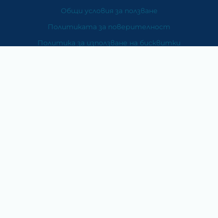
Общи условия за ползване
Политиката за поверителност
Политика за използване на бисквитки
При възникване на спор, свързан с покупка онлайн,
можете да ползвате сайта ОРС
Вашите права
Отказ от сделка
За Нас
Карта на сайта
Контакти
Категории
Храни и хранителни добавки
Козметика
Хигиена и защита