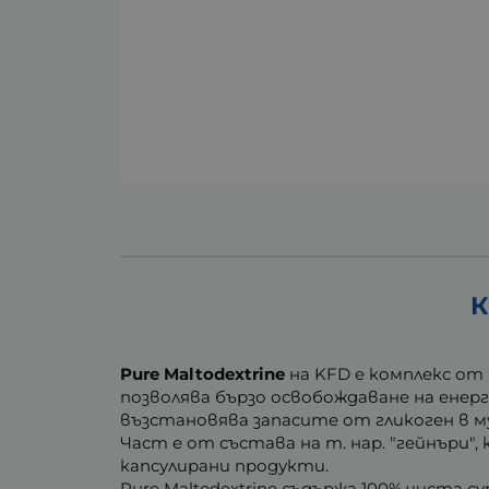
К
Pure Maltodextrine
на KFD е комплекс от 
позволява бързо освобождаване на енерги
възстановява запасите от гликоген в м
Част е от състава на т. нар. "гейнъри",
капсулирани продукти.
Pure Maltodextrine съдържа 100% чиста с