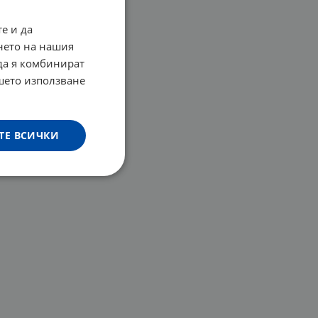
е и да
нето на нашия
 да я комбинират
ашето използване
ТЕ ВСИЧКИ