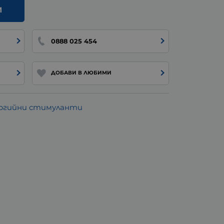
И
0888 025 454
ДОБАВИ В ЛЮБИМИ
ргийни стимуланти