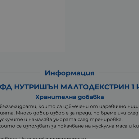
Информация
ФД НУТРИШЪН МАЛТОДЕКСТРИН 1 
Хранителна добавка
въглехидрати, които са извлечени от царевично нише
ята. Много добър избор е за преди, по време или след
ускулите и намалява умората след тренировка.
 които се използват за покачване на мускулна маса и 
уровина. Не съдържа подсладители.