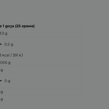
а 1 доза (25 грама)
3.3 g
0.2 g
3 kcal / 391 kJ
.005 g
 g
0 g
 g
 g