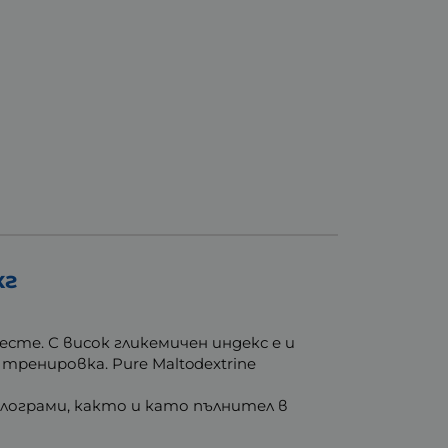
кг
сте. С висок гликемичен индекс е и
 тренировка. Pure Maltodextrine
килограми, както и като пълнител в