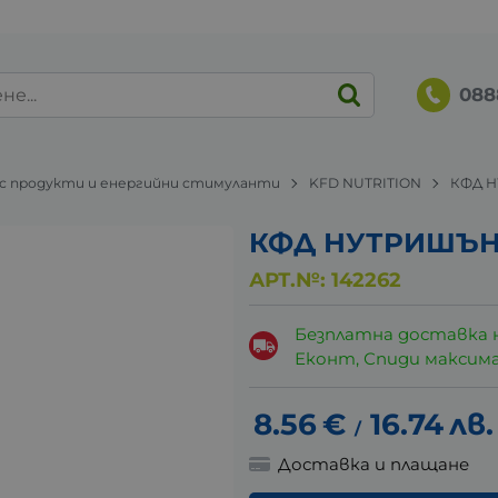
088
 продукти и енергийни стимуланти
KFD NUTRITION
КФД Н
КФД НУТРИШЪН 
АРТ.№:
142262
Безплатна доставка 
Еконт, Спиди максималн
8.56
€
16.74
лв.
/
Доставка и плащане