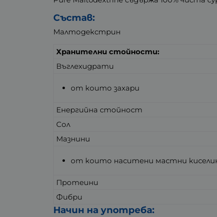
Състав:
Малтодекстрин
Хранителни стойности:
Въглехидрати
от които захари
Енергийна стойност
Сол
Мазнини
от които наситени мастни кисели
Протеини
Фибри
Начин на употреба: