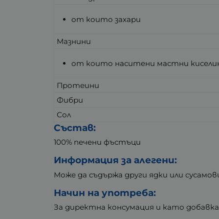
от които захари
Мазнини
от които наситени мастни кисели
Протеини
Фибри
Сол
Състав:
100% печени фъстъци
Информация за алегени:
Може да съдържа други ядки или сусамов
Начин на употреба:
За директна консумация и като добавка