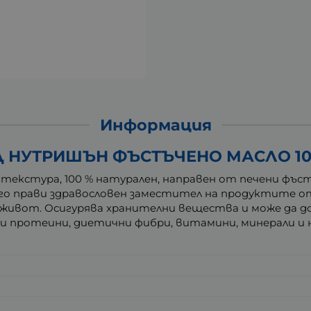
Информация
 НУТРИШЪН ФЪСТЪЧЕНО МАСЛО 10
 текстура, 100 % натурален, направен от печени фъст
 го прави здравословен заместител на продуктите о
 живот. Осигурява хранителни вещества и може да до
 протеини, диетични фибри, витамини, минерали и 