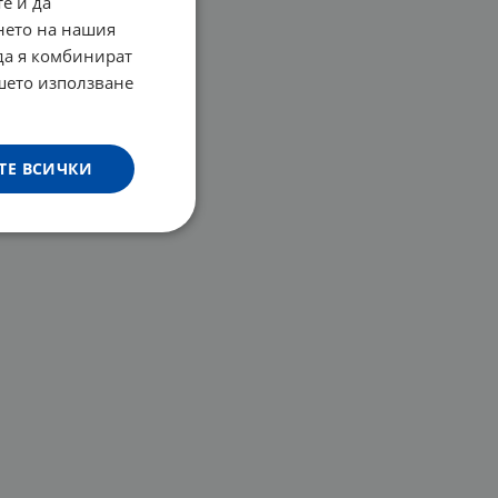
е и да
нето на нашия
 да я комбинират
ашето използване
ТЕ ВСИЧКИ