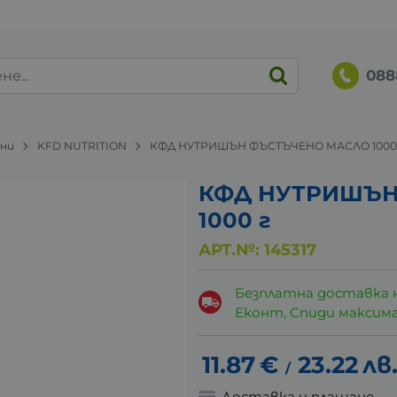
088
ани
KFD NUTRITION
КФД НУТРИШЪН ФЪСТЪЧЕНО МАСЛО 1000
КФД НУТРИШЪН
1000 г
АРТ.№:
145317
Безплатна доставка 
Еконт, Спиди максималн
11.87
€
23.22
лв
/
Доставка и плащане