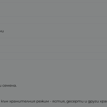
ни
и семена.
 към хранителния режим - ястия, десерти и други хра