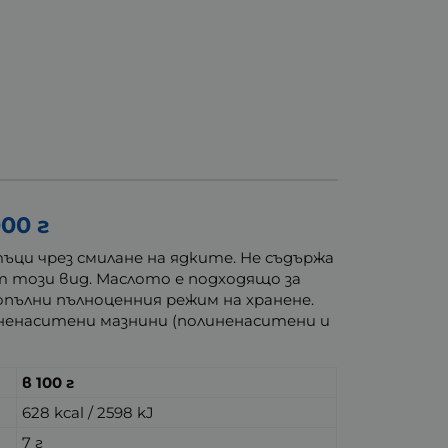
00 г
ъци чрез смилане на ядките. Не съдържа
т този вид. Маслото е подходящо за
пълни пълноценния режим на хранене.
ненаситени мазнини (полиненаситени и
в 100 г
628 kcal / 2598 kJ
7 г