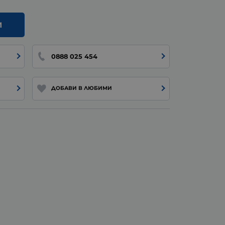
И
0888 025 454
ДОБАВИ В ЛЮБИМИ