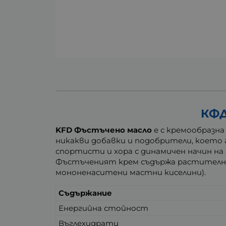
КФД
KFD Фъстъчено масло
е с кремообразна
никакви добавки и подобрители, което
спортисти и хора с динамичен начин на
Фъстъченият крем съдържа растителни
мононенаситени мастни киселини).
Съдържание
Енергийна стойност
Въглехидрати