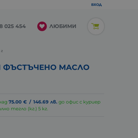
ВХОД
ЛЮБИМИ
8 025 454
 г
 ФЪСТЪЧЕНО МАСЛО
над
75.00
€
/
146.69
лв.
до офис с куриер
о тегло (кг.) 5 кг.
.