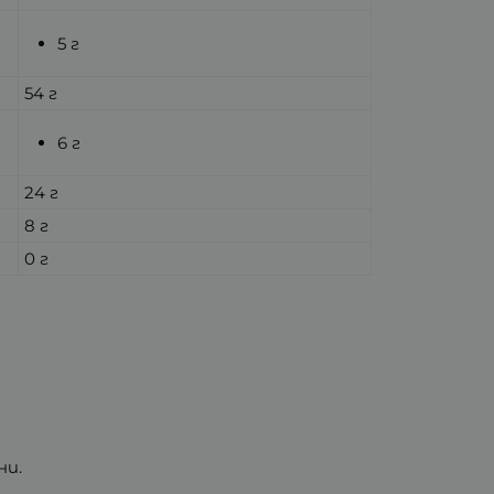
5 г
54 г
6 г
24 г
8 г
0 г
ни.