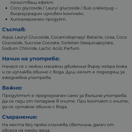
почистващ ефект.
Coco glycoside / Lauryl glucoside / Био глюкозид –
биоразградим измивен комплекс.
Хипоалергенен продукт.
Състав:
Aqua, Lauryl Glucoside, Cocamidopropyl Betaine, Urea, Coco
Glucoside, Sucrose Cocoate, Sorbitan Sesquicaprylate,
Sodium Chloride, Lactic Acid, Parfum.
Начин на употреба:
Нанася се с нежни масажни движения върху мокра кожа
и се изплаква обилно с вода. Душ гелът е подходящ за
ежедневна употреба.
Важно:
Продуктът е предназначен само за външна употреба.
Да се пази от попадане в очите. При контакт с очите,
да се изплакне обилно с вода.
Съхранение:
На места без пряка слънчева светлина, далеч от
обсега на малки деца.