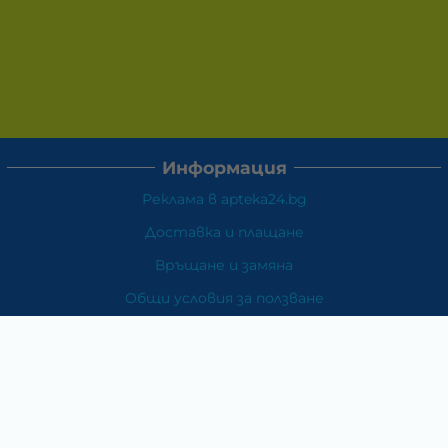
Информация
Реклама в apteka24.bg
Доставка и плащане
Връщане и замяна
Общи условия за ползване
Политиката за поверителност
Политика за използване на бисквитки
При възникване на спор, свързан с покупка онлайн,
можете да ползвате сайта ОРС