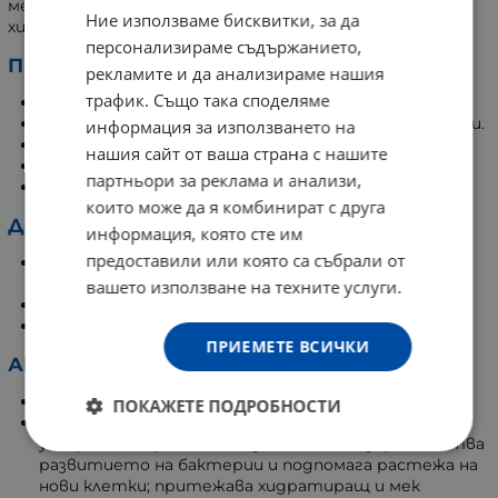
мекота. Душ гелът е подходящ за всяка възраст и е
Ние използваме бисквитки, за да
хипоалергенен.
персонализираме съдържанието,
Предназначение:
рекламите и да анализираме нашия
трафик. Също така споделяме
За нормална, суха, много суха или лющеща се кожа.
Чувствителна кожа, предразположена към алергии.
информация за използването на
За ежедневна употреба.
нашия сайт от ваша страна с нашите
Грижа за кожа, склонна към атопичен дерматит.
партньори за реклама и анализи,
Всяка възраст.
които може да я комбинират с друга
Действие:
информация, която сте им
предоставили или която са събрали от
Нежно, неагресивно почистване на
замърсяванията.
вашето използване на техните услуги.
Съхранява съдържанието на влага в кожата.
Възстановява защитната функция на кожата.
ПРИЕМЕТЕ ВСИЧКИ
Активни съставки
Уреа 5% – хидратиращ ефект.
ПОКАЖЕТЕ ПОДРОБНОСТИ
Млечна киселина – алфа-хидрокси киселина,
ускоряваща процеса на излющване, възпрепятства
развитието на бактерии и подпомага растежа на
нови клетки; притежава хидратиращ и мек