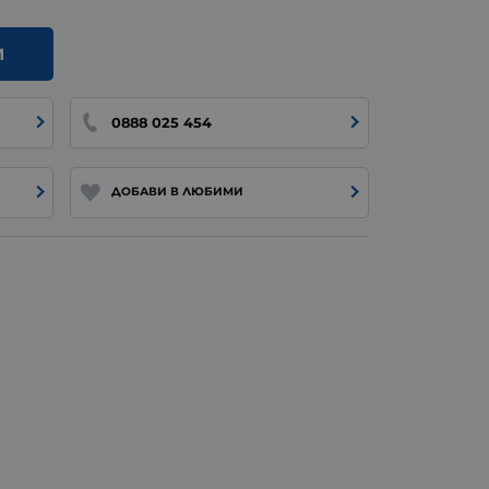
И
0888 025 454
ДОБАВИ В ЛЮБИМИ