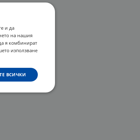
е и да
нето на нашия
 да я комбинират
ашето използване
ТЕ ВСИЧКИ