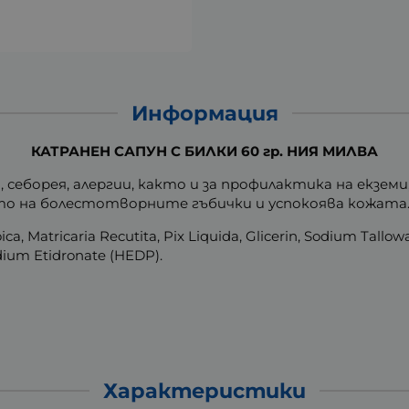
Информация
КАТРАНЕН САПУН С БИЛКИ 60 гр. НИЯ МИЛВА
т, себорея, алергии, както и за профилактика на екзем
то на болестотворните гъбички и успокоява кожата
ioica, Matricaria Recutita, Pix Liquida, Glicerin, Sodium Tal
dium Etidronate (HEDP).
Характеристики