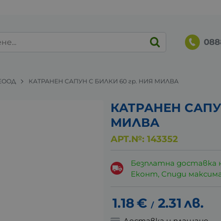
088
ЕООД
КАТРАНЕН САПУН С БИЛКИ 60 гр. НИЯ МИЛВА
КАТРАНЕН САПУ
МИЛВА
АРТ.№:
143352
Безплатна доставка 
Еконт, Спиди максималн
1.18
€
2.31
лв.
/
Доставка и плащане