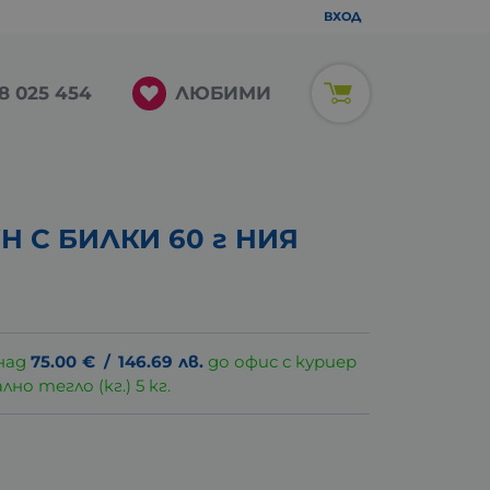
ВХОД
ЛЮБИМИ
8 025 454
Н С БИЛКИ 60 г НИЯ
над
75.00
€
/
146.69
лв.
до офис с куриер
о тегло (кг.) 5 кг.