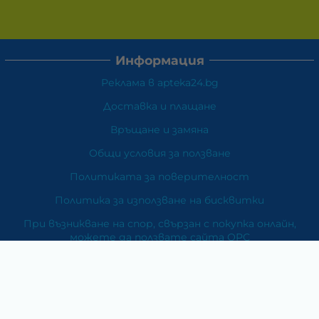
Информация
Реклама в apteka24.bg
Доставка и плащане
Връщане и замяна
Общи условия за ползване
Политиката за поверителност
Политика за използване на бисквитки
При възникване на спор, свързан с покупка онлайн,
можете да ползвате сайта ОРС
Вашите права
Отказ от сделка
За Нас