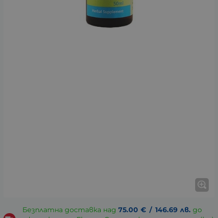
Безплатна доставка над
75.00
€
/
146.69
лв.
до