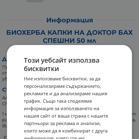
Информация
БИОХЕРБА КАПКИ НА ДОКТОР БАХ
СПЕШНИ 50 мл
Хранителна добавка
Действие:
Този уебсайт използва
бисквитки
При повишена тревожност и напрежение ще
спомогнат за възвръщане на вътрешния баланс и
Ние използваме бисквитки, за да
увереност.
персонализираме съдържанието,
Състав:
рекламите и да анализираме нашия
Алкохол-Етанол 40%, Clematis, Impatiens, Rock Rose,
трафик. Също така споделяме
Cherry plum, Star of Bethlehem.
информация за използването на
1 мл съдържа 1 мл тинктура 1:250 еквивалент на 1 мг от
нашия сайт от ваша страна с нашите
растенията Скална роза, Повет, Слабонога, Дива слива,
партньори за реклама и анализи,
Витлеемска звезда.
които може да я комбинират с друга
информация, която сте им
Съдържание на една доза
2 мг от изброените растения