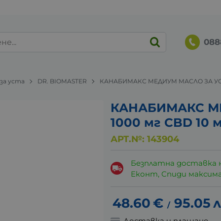
088
 за уста
DR. BIOMASTER
КАНАБИМАКС МЕДИУМ МАСЛО ЗА УСТА
КАНАБИМАКС М
1000 мг CBD 10
АРТ.№:
143904
Безплатна доставка 
Еконт, Спиди максималн
48.60
€
95.05
л
/
Доставка и плащане