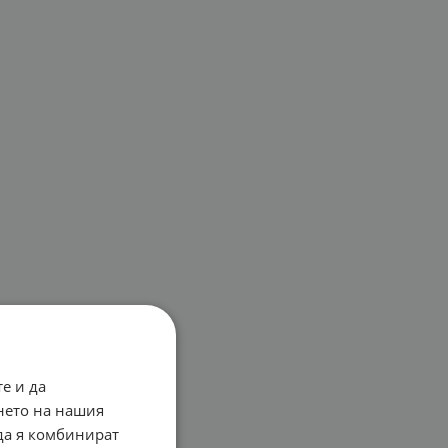
е и да
нето на нашия
 да я комбинират