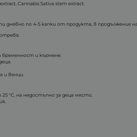
 extract, Cannabis Sativa stem extract.
 дневно по 4-5 капки от продукта, в продължение на
отреба.
 бременност и кърмене.
деца.
а и венци.
25 °C, на недостъпно за деца място.
ик.