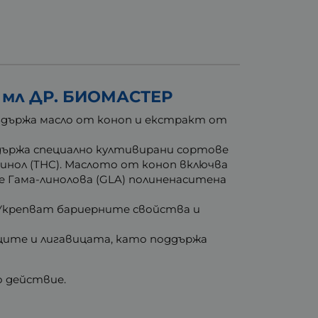
 мл ДР. БИОМАСТЕР
Съдържа масло от коноп и екстракт от
ъдържа специално култивирани сортове
инол (THC). Маслото от коноп включва
ще Гама-линолова (GLA) полиненаситена
Укрепват бариерните свойства и
ците и лигавицата, като поддържа
 действие.