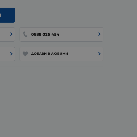
И
0888 025 454
ДОБАВИ В ЛЮБИМИ