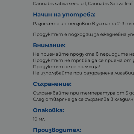
Cannabis sativa seed oil, Cannabis Sativa leaf
Начин на употреба:
Разнесете интензивно в устата 2-3 пъти
Продуктът е подходящ за ежедневна уп
Внимание:
Не приемайте продукта в периодите на
Продуктът не трябва да се приема от 
Продуктът не се поглъща!
Не използвайте при раздразнена лигавиц
Съхранение:
Съхранявайте при температура от 5 до 
След отваряне да се съхранява в хладилн
Опаковка:
10 мл
Производител: