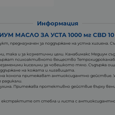
Информация
М МАСЛО ЗА УСТА 1000 мг CBD 10
дукт, предназначен за поддържане на устна хигиена. 
ни, така и за козметични цели. Канабимакс Медиум с
 съдържат психоактивното вещество Тетрохидроканаб
6 незаменими киселини за човешкото тяло. Съдържа о
оддържане на кожата и лигавицата.
на конопа притежават антиоксидантно действие. 
радикали.
ухина. Притежава протективно действие върху вен
т екстрактите от стебла и листа с антиоксидантно