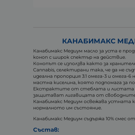
КАНАБИМАКС МЕДИУ
Канабимакс Медиум масло за уста е про
коноп с широк спектър на действие.
Конопът се използва както за хранител
Cannabis, селектирани така, че да не
идеална пропорция 3:1 омега-3 и омега-
мастна киселина, която подпомага за п
Екстрактите от стеблата и листата 
защитават лигавицата от свободните 
Канабимакс Медиум освежава устната к
нормалното им състояние.
Канабимакс Медиум съдържа 10% смес о
Състав: