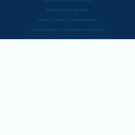
Връщане и замяна
Общи условия за ползване
Политиката за поверителност
Политика за използване на бисквитки
При възникване на спор, свързан с покупка онлайн,
можете да ползвате сайта ОРС
Вашите права
Отказ от сделка
За Нас
Карта на сайта
Контакти
Категории
Храни и хранителни добавки
Козметика