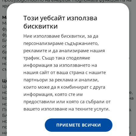
производството на енергия. Подпомага функцията на
храносмилателните ензими.
Този уебсайт използва
Магнезий:
Магнезият е изключително важен елемент за много
бисквитки
функции в организма. Той допринася за нормалната
функция на мускулите и нервната система.
Ние използваме бисквитки, за да
Благоприятства за намаляване чувството на
персонализираме съдържанието,
отпадналост и умора. Подпомага електролитния
рекламите и да анализираме нашия
баланс и нормалното протичане на метаболизма и
трафик. Също така споделяме
производството на енергия. Магнезият допринася за
нормалния синтез на белтъчини и поддържане
информация за използването на
състоянието на костите и зъбите.
нашия сайт от ваша страна с нашите
партньори за реклама и анализи,
Цинк:
които може да я комбинират с друга
Цинкът благоприятства за поддържане на
нормалното състояние на костите, косата, ноктите,
информация, която сте им
кожата и зрението. Той допринася за поддържането на
предоставили или която са събрали от
нормална концентрация на тестостерон в кръвта.
вашето използване на техните услуги.
Подпомага нормалната функция на имунната система.
Благоприятства за нормалния синтез на ДНК и за
нормалния фертилитет и възпроизводство. Цинкът
ПРИЕМЕТЕ ВСИЧКИ
подпомага за нормалното протичане на метаболизма
на въглехидратите, мастните киселини, витамин А и