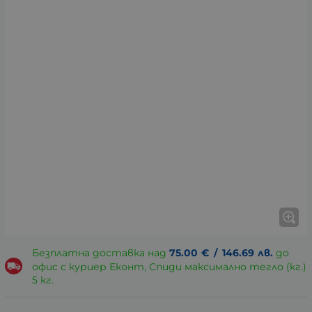
Безплатна доставка над
75.00
€
/
146.69
лв.
до
офис с куриер Еконт, Спиди максимално тегло (кг.)
5 кг.