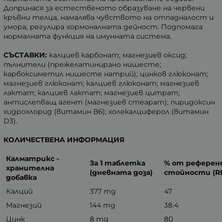
Допринася за естественото образуване на червени
кръвни телца, намалява чувството на отпадналост и
умора, регулира хормоналната дейност. Подпомага
нормалната функция на имунната система.
СЪСТАВКИ:
калциев карбонат; магнезиев оксид;
пълнители (прежелатинирано нишесте;
карбоксиметил нишесте натрий); цинков глюконат;
магнезиев глюконат; калциев глюконат; магнезиев
лактат; калциев лактат; магнезиев цитрат;
антислепващ агент (магнезиев стеарат); пиридоксин
хидрохлорид (витамин В6); холекалциферол (витамин
D3).
КОЛИЧЕСТВЕНА ИНФОРМАЦИЯ
Калматрикс -
За 1 таблетка
% от рефере
хранителна
(дневната доза)
стойности (R
добавка
Калций
377 mg
47
Магнезий
144 mg
38.4
Цинк
8 mg
80