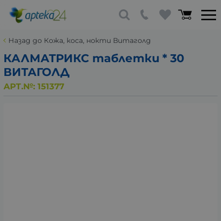
Назад до Кожа, коса, нокти Витаголд
КАЛМАТРИКС таблетки * 30
ВИТАГОЛД
АРТ.№:
151377