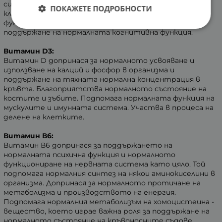
синтеза на белтъчини. Допринася за защитата на
ПОКАЖЕТЕ ПОДРОБНОСТИ
клетките от оксидативен стрес и за нормалната
функция на имунната система. Подпомага за
поддържане на нормалната когнитивна функция.
Витамин D3:
Витамин D допринася за нормалното усвояване и
използване на калций и фосфор в организма и
поддържане на тяхната нормална концентрация в
кръвта. Благоприятства нормалното състояние на
костите и зъбите. Подпомага нормалната функция на
мускулите и имунната система. Участва в процеса на
делене на клетките.
Витамин В6:
Витамин В6 допринася за поддържането на
нормалната психична функция и нормалното
функциониране на нервната система като цяло. Той
подпомага нормалния синтез на някои аминокиселини в
организма. Допринася за нормалното протичане на
метаболизма и производството на енергия.
Подпомага нормалния метаболизъм на хомоцистеина -
вещество, което играе важна роля за поддържане на
нормалното състояние на кръвоносните съдове.