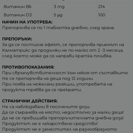
Витамин В6
3 mg
214
Витамин D3
5 μg
100
НАЧИН НА УПОТРЕБА:
Препоръчва се по 1 таблетка дневно, след храна.
ПРЕПОРЪКИ:
За да се постигне ефект, се препоръчва приемът на
Калматрикс да продължи не по-малко от 2 -3 месеца,
след което може да се направи кратка почивка.
ПРОТИВОПОКАЗАНИЯ:
При свръхчувствителност към някоя от съставките.
Не се препоръчва на деца под 12 години.
При поява на нежелани реакции, употребата на
продукта трябва да се прекрати.
СТРАНИЧНИ ДЕЙСТВИЯ:
Не са наблюдавани в посочените дози.
Да се съхранява на място, недостъпно за малки деца!
Да не се превишава препоръчителната дневна доза!
Продуктът не е лекарствено средство!
Продуктът не е заместител на разнообразното