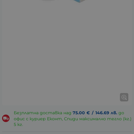
Безплатна доставка над
75.00
€
/
146.69
лв.
до
офис с куриер Еконт, Спиди максимално тегло (кг.)
5 кг.