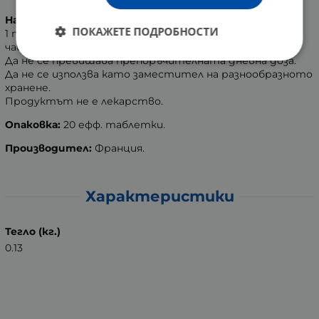
Начин на приложение:
ПОКАЖЕТЕ ПОДРОБНОСТИ
1 таблетка един до три пъти дневно, разтворена в
чаша вода (200 мл.)
Да не се превишава препоръчителната дневна доза.
Да не се използва като заместител на разнообразното
хранене.
Продуктът не е лекарство.
Опаковка:
20 ефф. таблетки.
Производител:
Франция.
Характеристики
Тегло (кг.)
0.13