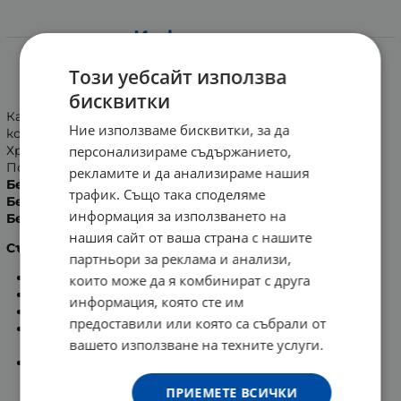
Информация
КАЛЦИЙ ефервесцентни таблетки 500 мг * 20
Този уебсайт използва
САНДОЗ
бисквитки
Калцият е необходим минерал за изграждането на
Ние използваме бисквитки, за да
костите и зъбите.
персонализираме съдържанието,
Хранителна добавка с подсладители.
Подходяща за диабетици.
рекламите и да анализираме нашия
Без оцветители!
трафик. Също така споделяме
Без лактоза!
информация за използването на
Без глутен!
нашия сайт от ваша страна с нашите
Състав:
партньори за реклама и анализи,
Калциев лактат глюконат;
които може да я комбинират с друга
Киселина: безводна лимонена киселина;
информация, която сте им
Калциев карбонат;
предоставили или която са събрали от
Регулатор на киселинността: натриев
вашето използване на техните услуги.
хидрогенкарбонат;
Аромати, подсладители (цикламат и сорбитол),
глюкоза, малтодекстрин, арабска гума, макрогол
ПРИЕМЕТЕ ВСИЧКИ
4000.