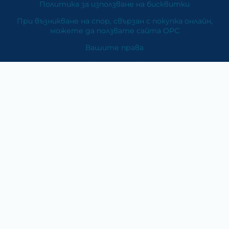
Политика за използване на бисквитки
При възникване на спор, свързан с покупка онлайн,
можете да ползвате сайта ОРС
Вашите права
Отказ от сделка
За Нас
Карта на сайта
Контакти
Категории
Храни и хранителни добавки
Козметика
Хигиена и защита
Перилни и почистващи препарати
Литература