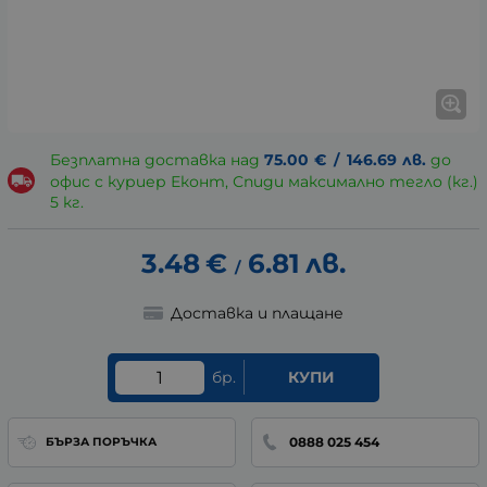
Безплатна доставка над
75.00
€
/
146.69
лв.
до
офис с куриер Еконт, Спиди максимално тегло (кг.)
5 кг.
3.48
€
6.81
лв.
/
Доставка и плащане
бр.
КУПИ
0888 025 454
БЪРЗА ПОРЪЧКА