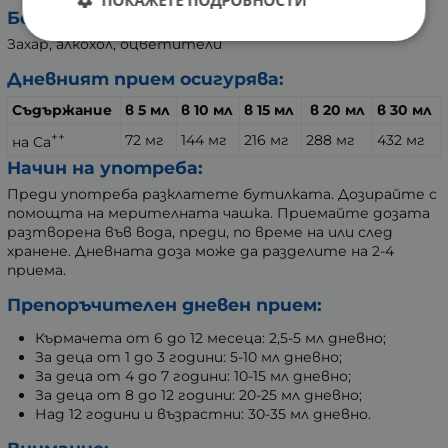
ПОКАЖЕТЕ ПОДРОБНОСТИ
Без съдържание на:
Захар, алкохол, оцветители
Дневният прием осигурява:
Съдържание
в 5 мл
в 10 мл
в 15 мл
в 20 мл
в 30 мл
++
72 мг
144 мг
216 мг
288 мг
432 мг
на Ca
Начин на употреба:
Преди употреба разклатете бутилката. Дозирайте с
помощта на мерителната чашка. Приемайте дозата
разтворена във вода, преди, по време на или след
хранене. Дневната доза може да разделите на 2-4
приема.
Препоръчителен дневен прием:
Кърмачета от 6 до 12 месеца: 2,5-5 мл дневно;
За деца от 1 до 3 години: 5-10 мл дневно;
За деца от 4 до 7 години: 10-15 мл дневно;
За деца от 8 до 12 години: 20-25 мл дневно;
Над 12 години и възрастни: 30-35 мл дневно.