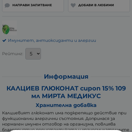
НАПРАВИ ЗАПИТВАНЕ
ДОБАВИ В ЛЮБИМИ
Имунитет, антиоксиданти и алергии
Рейтинг:
Информация
КАЛЦИЕВ ГЛЮКОНАТ сироп 15% 109
мл МИРТА МЕДИКУС
Хранителна добавка
Калциевият глюконат има подкрепящо действие при
функционални алергични състояния. Допринася за
нормален имунен отговор на организма, повлиява
благоприятно перисталтиката и храносмилателните