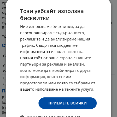
процеси. Съдейства за нормализиране функцията на
храносмилателните ензими. Поддържа нервно-
Този уебсайт използва
мускулната активност и състоянието на костната
бисквитки
тъкан във физиологични норми. Съдейства за
функционалното адаптиране към различни фактори и
Ние използваме бисквитки, за да
въздействия на средата.
персонализираме съдържанието,
Хранителната добавка е с приятен аромат на ягода.
рекламите и да анализираме нашия
трафик. Също така споделяме
Състав:
информация за използването на
В максимален дневен
Съдържание
нашия сайт от ваша страна с нашите
прием от 35 мл
партньори за реклама и анализи,
Calcium gluconate (Калциев
5,25 г
които може да я комбинират с друга
глюконат)
информация, която сте им
Елементарен Калций
500 мг
предоставили или която са събрали от
++
(Ca
)
вашето използване на техните услуги.
Помощни вещества:
Вода, лимонена киселина (регулатор на
киселинността), растителен глицерин
ПРИЕМЕТЕ ВСИЧКИ
(стабилизатор), калиев сорбат
(консервант), ароматизант - ягода.