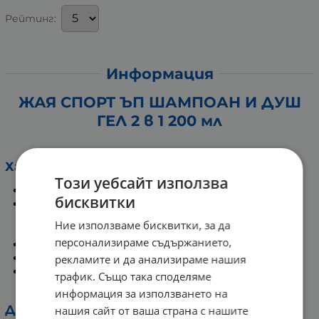
Рейтинг:
Информация
ЖАЯ СПОРТ ЪП ШАМПОАН И ДУШ
ГЕЛ 2 в 1 200 мл
Характеристики на продукта:
Този уебсайт използва
Комплексна грижа за тяло и коса.
бисквитки
Неагресивни почистващи агенти, които
почистват тялото и косата, без да изсушават
Ние използваме бисквитки, за да
кожата.
персонализираме съдържанието,
Нежен към скалпа.
Освежаващ аромат.
рекламите и да анализираме нашия
Биоразградима формула, съобразена със
трафик. Също така споделяме
стандартите на OECD, щадяща околната среда.
информация за използването на
Действие:
нашия сайт от ваша страна с нашите