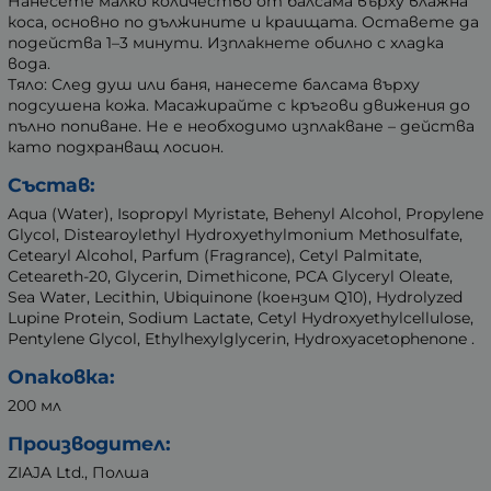
Нанесете малко количество от балсама върху влажна
коса, основно по дължините и краищата. Оставете да
подейства 1–3 минути. Изплакнете обилно с хладка
вода.
Тяло: След душ или баня, нанесете балсама върху
подсушена кожа. Масажирайте с кръгови движения до
пълно попиване. Не е необходимо изплакване – действа
като подхранващ лосион.
Състав:
Aqua (Water), Isopropyl Myristate, Behenyl Alcohol, Propylene
Glycol, Distearoylethyl Hydroxyethylmonium Methosulfate,
Cetearyl Alcohol, Parfum (Fragrance), Cetyl Palmitate,
Ceteareth-20, Glycerin, Dimethicone, PCA Glyceryl Oleate,
Sea Water, Lecithin, Ubiquinone (коензим Q10), Hydrolyzed
Lupine Protein, Sodium Lactate, Cetyl Hydroxyethylcellulose,
Pentylene Glycol, Ethylhexylglycerin, Hydroxyacetophenone .
Опаковка:
200 мл
Производител:
ZIAJA Ltd., Полша