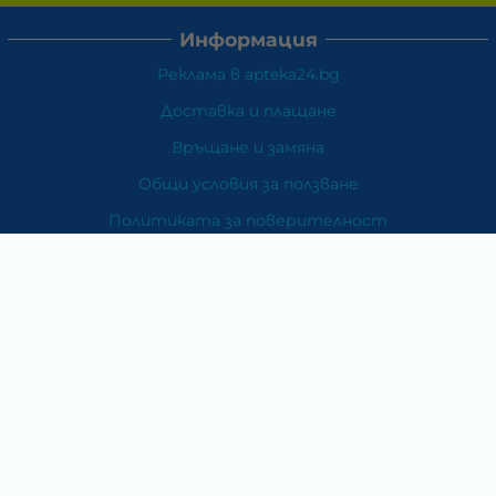
Информация
Реклама в apteka24.bg
Доставка и плащане
Връщане и замяна
Общи условия за ползване
Политиката за поверителност
Политика за използване на бисквитки
При възникване на спор, свързан с покупка онлайн,
можете да ползвате сайта ОРС
Вашите права
Отказ от сделка
За Нас
Карта на сайта