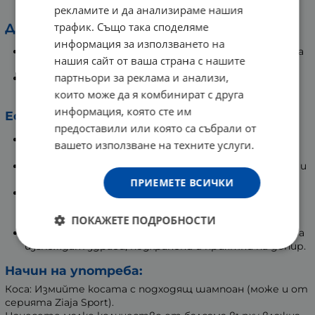
стандартите на OECD.
рекламите и да анализираме нашия
трафик. Също така споделяме
Действие:
информация за използването на
Осигурява незабавна и дълготрайна хидратация за
нашия сайт от ваша страна с нашите
кожата, оставяйки я гладка и стегната.
партньори за реклама и анализи,
Хидратира косата, подобрявайки нейния външен
вид и общо състояние.
които може да я комбинират с друга
информация, която сте им
Ефект:
предоставили или която са събрали от
Копринено гладка, хидратирана кожа без лепкаво
вашето използване на техните услуги.
усещане.
Мека, лъскава коса, която е по-лесна за разресване и
оформяне.
ПРИЕМЕТЕ ВСИЧКИ
Комплексна грижа в един продукт – спестява
време и добавя удобство към ежедневната ви
ПОКАЖЕТЕ ПОДРОБНОСТИ
рутина.
Усещане за свежест и комфорт – кожата и косата
изглеждат здрави, подхранени и приятни на допир.
Начин на употреба:
Косa: Измийте косата с подходящ шампоан (може и от
серията Ziaja Sport).