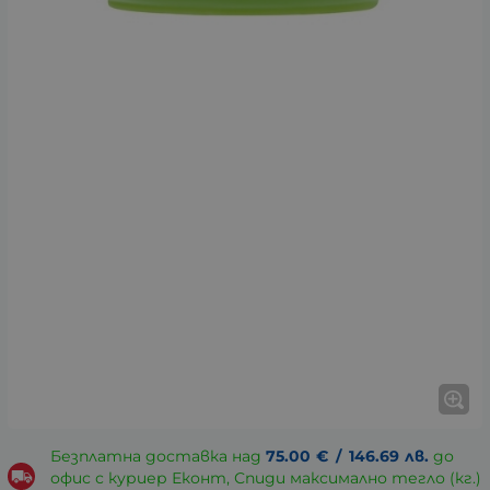
Безплатна доставка над
75.00
€
/
146.69
лв.
до
офис с куриер Еконт, Спиди максимално тегло (кг.)