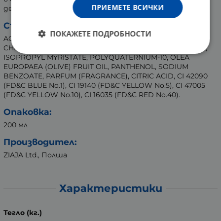
ПРИЕМЕТЕ ВСИЧКИ
деца. Само за външна употреба.
Състав:
ПОКАЖЕТЕ ПОДРОБНОСТИ
AQUA (WATER), CETEARYL ALCOHOL, CETRIMONIUM
CHLORIDE, DIMETHICONE, BEHENTRIMONIUM CHLORIDE,
ISOPROPYL MYRISTATE, POLYQUATERNIUM-10, OLEA
EUROPAEA (OLIVE) FRUIT OIL, PANTHENOL, SODIUM
BENZOATE, PARFUM (FRAGRANCE), CITRIC ACID, CI 42090
(FD&C BLUE No.1), CI 19140 (FD&C YELLOW No.5), CI 47005
(FD&C YELLOW No.10), CI 16035 (FD&C RED No.40).
Опаковка:
200 мл
Производител:
ZIAJA Ltd., Полша
Характеристики
Тегло (кг.)