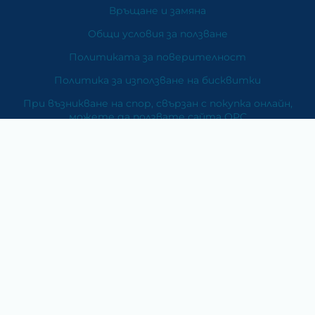
Връщане и замяна
Общи условия за ползване
Политиката за поверителност
Политика за използване на бисквитки
При възникване на спор, свързан с покупка онлайн,
можете да ползвате сайта ОРС
Вашите права
Отказ от сделка
За Нас
Карта на сайта
Контакти
Категории
Храни и хранителни добавки
Козметика