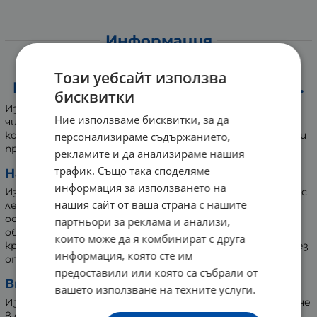
Информация
ЖАЯ РЕГЕНЕРИРАЩА МАСКА ЗА
Този уебсайт използва
КОСА С НАТУРАЛЕН ЗЕХТИН 200 мл.
бисквитки
Изключително регенерираща маска с екстракт от
Ние използваме бисквитки, за да
чист, натурален зехтин. Възстановява и укрепва
косъма, без да утежнява. Подобрява еластичността и
персонализираме съдържанието,
прави косата супер блестяща и лесна за разресване.
рекламите и да анализираме нашия
трафик. Също така споделяме
Начин на употреба:
информация за използването на
Използвайте на влажна коса, като втриете маската с
нашия сайт от ваша страна с нашите
леки масажни движения по дължината на косата и
оставете да действа за 3 - 5 минути и изплакнете
партньори за реклама и анализи,
обилно с вода. Ако косата е със силно изтощени
които може да я комбинират с друга
краища, може да използвате маската и като грижа без
информация, която сте им
отмиване.
предоставили или която са събрали от
Внимание:
вашето използване на техните услуги.
Избягвайте директен контакт с очите. При попадане
в очите да се изплакне обилно с вода. Да се пази от