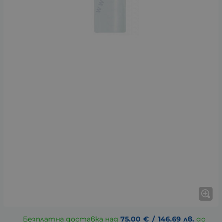
Безплатна доставка над
75.00
€
/
146.69
лв.
до