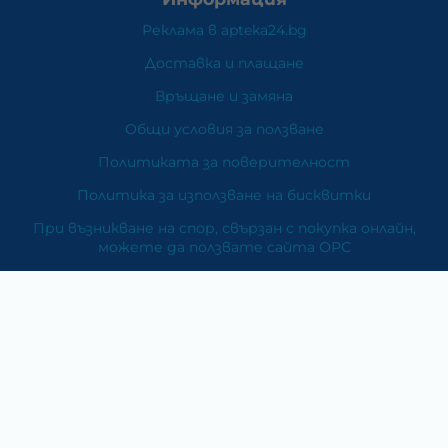
Реклама в apteka24.bg
Доставка и плащане
Връщане и замяна
Общи условия за ползване
Политиката за поверителност
Политика за използване на бисквитки
При възникване на спор, свързан с покупка онлайн,
можете да ползвате сайта ОРС
Вашите права
Отказ от сделка
За Нас
Карта на сайта
Контакти
Категории