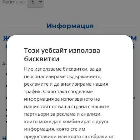
Рейтинг:
Информация
ЖАЯ ОКОЛООЧЕН АНТИ-ЕЙДЖ КРЕМ
С ОЛИО ОТ ЛИСТА НА МАГДАНОЗ 15
Този уебсайт използва
мл
бисквитки
Анти-ейдж грижа за околоочния контур.
Ние използваме бисквитки, за да
Нежен крем, без аромат с богата подхранваща
персонализираме съдържанието,
формула.
рекламите и да анализираме нашия
Подходящ за ежедневна грижа за околоочния
трафик. Също така споделяме
контур, за всяка възраст.
Намалява фините линии и предпазва от новото им
информация за използването на
образуване.
нашия сайт от ваша страна с нашите
Изглажда и хидратира епидермиса.
партньори за реклама и анализи,
Нежно озарява кожата.
които може да я комбинират с друга
Може да се ползва и от хора, които носят
контактни лещи.
информация, която сте им
предоставили или която са събрали от
Начин на употреба: