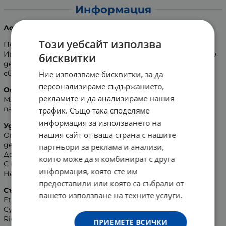
Информация
Лосион за тяло с козе мляко, 400 мл
Този уебсайт използва
Подхранваща емулсия, базирана на комплекс от масла.
Има забележително ревитализиращо и омекотяващо
бисквитки
действие. Неутрализира вредното действие на
свободните радикали.
Ние използваме бисквитки, за да
персонализираме съдържанието,
Основни съставки:
рекламите и да анализираме нашия
Млечен комплека от козе мляко, провитамин B5 (D-
пантенол), витамин А, витамин Е.
трафик. Също така споделяме
информация за използването на
Удобства:
нашия сайт от ваша страна с нашите
Оптимално съчетава регенериращо и защитно
действие
партньори за реклама и анализи,
Дерматологично и алергенно тестван
които може да я комбинират с друга
С неутрално рН
информация, която сте им
Не е тестван върху животни
предоставили или която са събрали от
Състав:
Aqua (Water); Isopropyl Myristate; Cetearyl
вашето използване на техните услуги.
Ethylhexanoate; Glycerin; Sorbitan Sesquioleate;
Cyclopentasiloxane; Magnesium Sulfate; Polyglyceryl-3
Ricinoleate; Propylene Glycol; Lactobacillus/Milk
ПРИЕМЕТЕ ВСИЧКИ