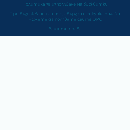
Политика за използване на бисквитки
При възникване на спор, свързан с покупка онлайн,
можете да ползвате сайта ОРС
Вашите права
Отказ от сделка
За Нас
Карта на сайта
Контакти
Категории
Храни и хранителни добавки
Козметика
Хигиена и защита
Перилни и почистващи препарати
Литература