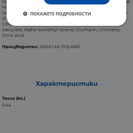
Solids/Glycine Soja (Soybean) Oil Ferment; Cyclodextrin; Goat
Milk Extract; Cera Microcristallina (Microcrystalline Wax);
Sodium Benzoate; 2-Bromo-2-Nitropropane-1;3-Diol; Parfum
ПОКАЖЕТЕ ПОДРОБНОСТИ
(Fragrance); Linalool; Butylphenyl Methylpropional;
Citronellol; Hexyl Cinnamal; Geraniol; Eugenol; Benzyl
Salicylate; Alpha-Isomethyl Ionone; Coumarin; Limonene;
Citric Acid.
Производител:
ZIAJA Ltd, POLAND
Характеристики
Тегло (кг.)
0.44