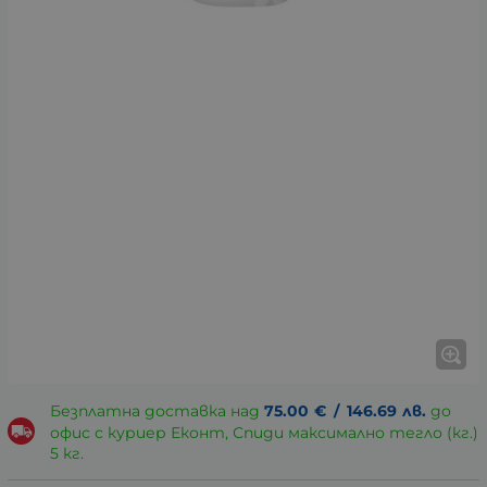
Безплатна доставка над
75.00
€
/
146.69
лв.
до
офис с куриер Еконт, Спиди максимално тегло (кг.)
5 кг.