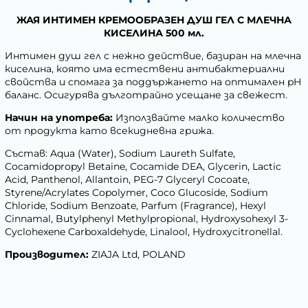
ЖАЯ ИНТИМЕН КРЕМООБРАЗЕН ДУШ ГЕЛ С МЛЕЧНА
КИСЕЛИНА 500 мл.
Интимен душ гел с нежно действие, базиран на млечна
киселина, която има естествени антибактериални
свойства и спомага за поддържането на оптимален pH
баланс. Осигурява дълготрайно усещане за свежест.
Начин на употреба:
Използвайте малко количество
от продукта като всекидневна грижа.
Състав: Aqua (Water), Sodium Laureth Sulfate,
Cocamidopropyl Betaine, Cocamide DEA, Glycerin, Lactic
Acid, Panthenol, Allantoin, PEG-7 Glyceryl Cocoate,
Styrene/Acrylates Copolymer, Coco Glucoside, Sodium
Chloride, Sodium Benzoate, Parfum (Fragrance), Hexyl
Cinnamal, Butylphenyl Methylpropional, Hydroxysohexyl 3-
Cyclohexene Carboxaldehyde, Linalool, Hydroxycitronellal.
Производител:
ZIAJA Ltd, POLAND