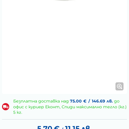
Безплатна доставка над
75.00
€
/
146.69
лв.
до
офис с куриер Еконт, Спиди максимално тегло (кг.)
5 кг.
5.70
€
11.15
лв.