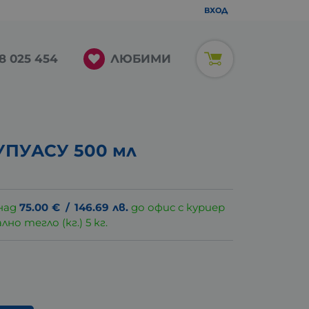
ВХОД
ЛЮБИМИ
8 025 454
УПУАСУ 500 мл
над
75.00
€
/
146.69
лв.
до офис с куриер
о тегло (кг.) 5 кг.