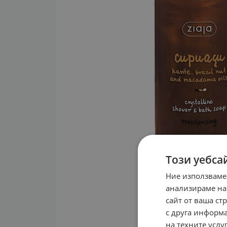
Този уебса
Ние използваме
анализираме на
сайт от ваша ст
с друга информа
на техните услуг