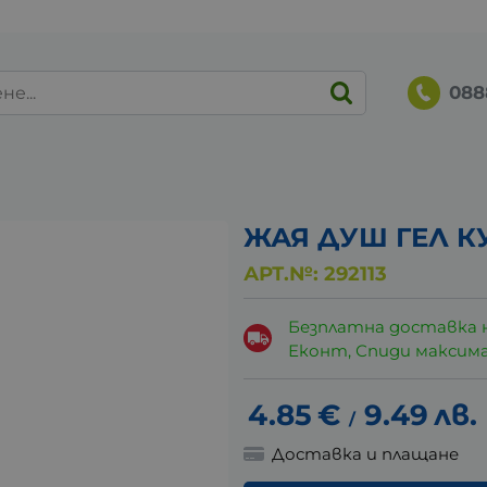
088
ЖАЯ ДУШ ГЕЛ К
АРТ.№:
292113
Безплатна доставка 
Еконт, Спиди максималн
4.85
€
9.49
лв.
/
Доставка и плащане