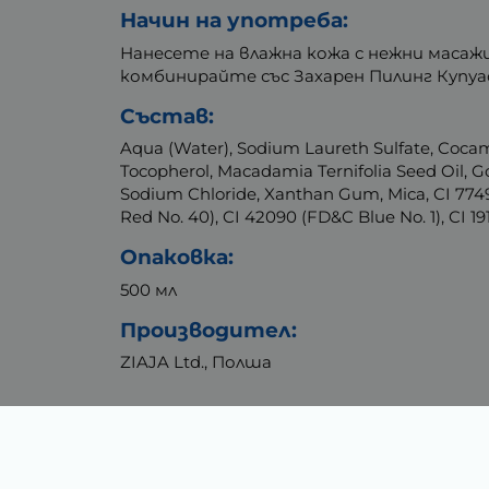
Начин на употреба:
Нанесете на влажна кожа с нежни масаж
комбинирайте със Захарен Пилинг Купуасу
Състав:
Aqua (Water), Sodium Laureth Sulfate, Cocamid
Tocopherol, Macadamia Ternifolia Seed Oil,
Sodium Chloride, Xanthan Gum, Mica, CI 77491
Red No. 40), CI 42090 (FD&C Blue No. 1), CI 19
Опаковка:
500 мл
Производител:
ZIAJA Ltd., Полша