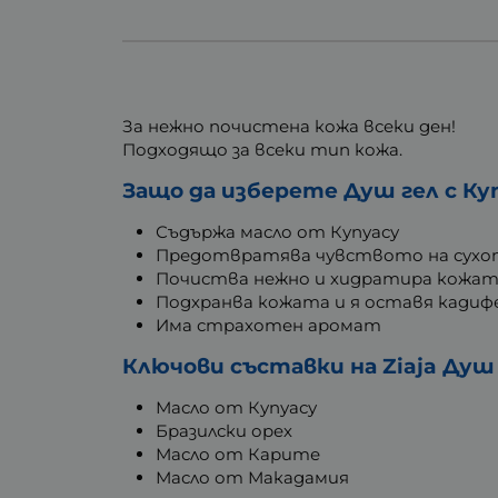
За нежно почистена кожа всеки ден!
Подходящо за всеки тип кожа.
Защо да изберете Душ гел с Куп
Съдържа масло от Купуасу
Предотвратява чувството на сухо
Почиства нежно и хидратира кожа
Подхранва кожата и я оставя кадиф
Има страхотен аромат
Ключови съставки на Ziaja Душ 
Масло от Купуасу
Бразилски орех
Масло от Карите
Масло от Макадамия