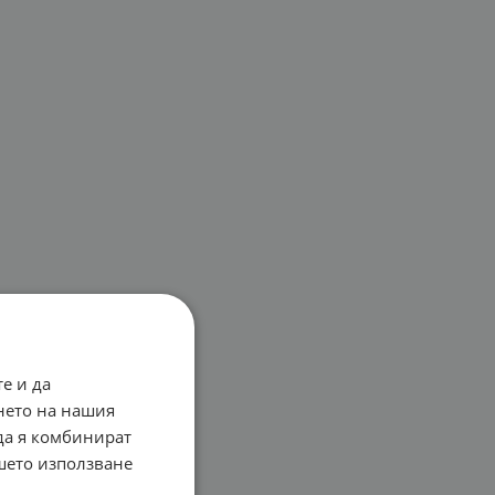
е и да
нето на нашия
 да я комбинират
ашето използване