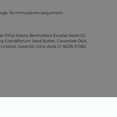
вода. За оптимален резултат
Ethyl Esters, Bertholletia Excelsa Seed Oil,
oma Grandiflorum Seed Butter, Cocamide DEA,
alool, Geraniol, Citric Acid, CI 16035 (FD&C