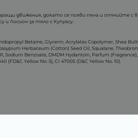
иращи движения, докато се появи пяна и отмийте с 
 и Лосион за тяло с Купуасу.
opropyl Betaine, Glycerin, Acrylates Copolymer, Shea Butter 
 Gossypium Herbaceum (Cotton) Seed Oil, Squalane, Theobr
, Sodium Benzoate, DMDM Hydantoin, Parfum (Fragrance), Lin
140 (FD&C Yellow No. 5), CI 47005 (D&C Yellow No. 10).
Характеристики