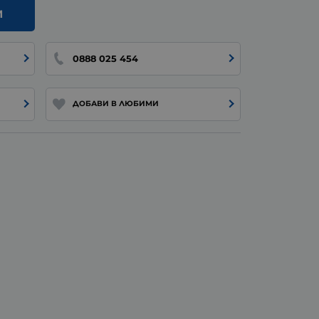
И
0888 025 454
ДОБАВИ В ЛЮБИМИ