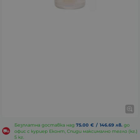
Безплатна доставка над
75.00
€
/
146.69
лв.
до
офис с куриер Еконт, Спиди максимално тегло (кг.)
5 кг.