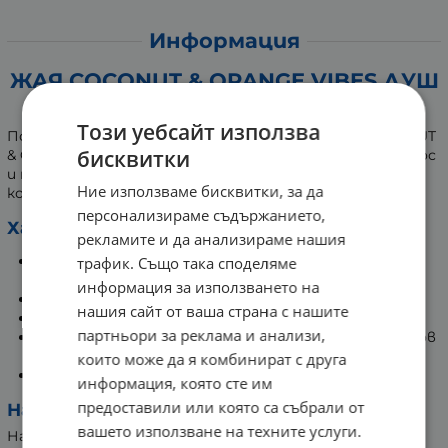
Информация
ЖАЯ COCONUT & ORANGE VIBES ДУШ
ГЕЛ 200 мл
Този уебсайт използва
Почувствай лятото върху кожата си с ZIAJA COCONUT
бисквитки
& ORANGE VIBES душ гел. С ободряващ аромат на кокос
и портокал, който почиства деликатно и хидратира
Ние използваме бисквитки, за да
кожата, без да я изсушава.
персонализираме съдържанието,
Характеристики:
рекламите и да анализираме нашия
Почиства ефективно, без да нарушава
трафик. Също така споделяме
естествения pH баланс
информация за използването на
Омекотява и освежава кожата
нашия сайт от ваша страна с нашите
Лека, лесно отмиваща се пяна
партньори за реклама и анализи,
Придава енергизиращо действие и свеж цитрусов
аромат
които може да я комбинират с друга
Подходящ за всички типове кожа
информация, която сте им
предоставили или която са събрали от
Начин на употреба:
вашето използване на техните услуги.
Нанесете върху мокра кожа, масажирайте до