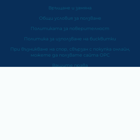
Връщане и замяна
Общи условия за ползване
Политиката за поверителност
Политика за използване на бисквитки
При възникване на спор, свързан с покупка онлайн,
можете да ползвате сайта ОРС
Вашите права
Отказ от сделка
За Нас
Карта на сайта
Контакти
Категории
Храни и хранителни добавки
Козметика