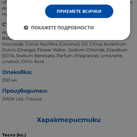
образуване на пяна и изплакнете обилно. За оптимален
резултат комбинирайте с COCONUT & ORANGE VIBES
ПРИЕМЕТЕ ВСИЧКИ
мус за тяло.
Състав:
ПОКАЖЕТЕ ПОДРОБНОСТИ
Aqua (Water), Sodium Laureth Sulfate, Cocamidopropyl
Betaine, Undecylenamidopropyl Betaine, Glycerin, Coco-
Glucoside, Cocos Nucifera (Coconut) Oil, Citrus Aurantium
Dulcis (Orange) Flower Water, Sodium Chloride, Disodium
EDTA, Sodium Benzoate, Parfum (Fragrance), Limonene,
Linalool, Citric Acid.
Опаковка:
200 мл
Производител:
ZIAJA Ltd., Полша
Характеристики
Тегло (кг.)