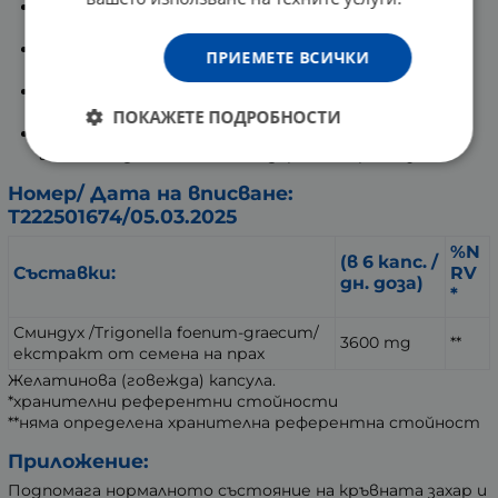
Подпомагане на храносмилането: Фибрите в
сминдуха улесняват храносмилателния процес.
Подкрепа за кърмачки: Сминдухът е известен с
ПРИЕМЕТЕ ВСИЧКИ
ролята си за насърчаване на лактацията.
Баланс на холестерола: Може да допринесе за
поддържане на нормални нива на холестерол.
ПОКАЖЕТЕ ПОДРОБНОСТИ
Антиоксидантни свойства: Съдържа
антиоксиданти, които подкрепят организма.
Номер/ Дата на вписване:
Т222501674/05.03.2025
%N
(в 6 капс. /
Съставки:
RV
дн. доза)
*
Сминдух /Trigonella foenum-graecum/
3600 mg
**
екстракт от семена на прах
Желатинова (говежда) капсула.
*хранителни референтни стойности
**няма определена хранителна референтна стойност
Приложение:
Подпомага нормалното състояние на кръвната захар и