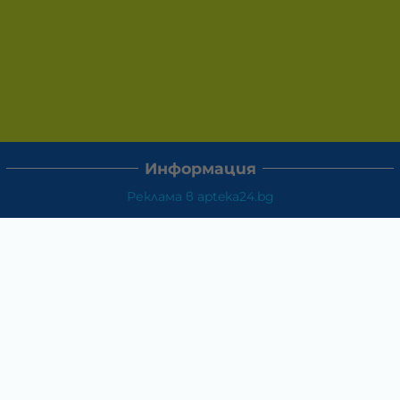
Информация
Реклама в apteka24.bg
Доставка и плащане
Връщане и замяна
Общи условия за ползване
Политиката за поверителност
Политика за използване на бисквитки
При възникване на спор, свързан с покупка онлайн,
можете да ползвате сайта ОРС