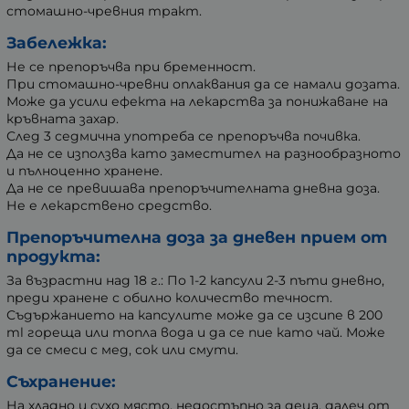
стомашно-чревния тракт.
Забележка:
Не се препоръчва при бременност.
При стомашно-чревни оплаквания да се намали дозата.
Може да усили ефекта на лекарства за понижаване на
кръвната захар.
След 3 седмична употреба се препоръчва почивка.
Да не се използва като заместител на разнообразното
и пълноценно хранене.
Да не се превишава препоръчителната дневна доза.
Не е лекарствено средство.
Препоръчителна доза за дневен прием от
продукта:
За възрастни над 18 г.: По 1-2 капсули 2-3 пъти дневно,
преди хранене с обилно количество течност.
Съдържанието на капсулите може да се изсипе в 200
ml гореща или топла вода и да се пие като чай. Може
да се смеси с мед, сок или смути.
Съхранение:
На хладно и сухо място, недостъпно за деца, далеч от