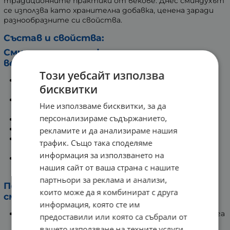
традиционните практики от векове. Днес сминдухът
се използва като хранителна добавка, ценена заради
разнообразните си свойства.
Състав и свойства:
Сминдухът съдържа редица полезни
вещества, сред които:
Този уебсайт използва
Разтворими фибри: Подпомагат процеса на
бисквитки
храносмилане.
Протеини: Допринасят за поддържане на
Ние използваме бисквитки, за да
тъканите.
персонализираме съдържанието,
Желязо: Участва в различни функции на организма.
Магнезий: Подкрепя биохимичните процеси.
рекламите и да анализираме нашия
Алкалоиди: Имат различни ефекти, включително
трафик. Също така споделяме
подкрепа за кърмачки.
информация за използването на
Сапонини: Известни с антиоксидантните си
нашия сайт от ваша страна с нашите
свойства.
партньори за реклама и анализи,
Ползи от приема на хранителна добавка
които може да я комбинират с друга
сминдух:
информация, която сте им
Поддържане на кръвната захар: Сминдухът спомага
предоставили или която са събрали от
за балансиране на кръвната захар.
вашето използване на техните услуги.