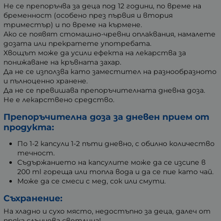
Не се препоръчва за деца под 12 години, по време на
бременност (особено през първия и втория
триместър) и по време на кърмене.
Ако се появят стомашно-чревни оплаквания, намалете
дозата или прекратете употребата.
Хвощът може да усили ефекта на лекарства за
понижаване на кръвната захар.
Да не се използва като заместител на разнообразното
и пълноценно хранене.
Да не се превишава препоръчителната дневна доза.
Не е лекарствено средство.
Препоръчителна доза за дневен прием от
продукта:
По 1-2 капсули 1-2 пъти дневно, с обилно количество
течност.
Съдържанието на капсулите може да се изсипе в
200 ml гореща или топла вода и да се пие като чай.
Може да се смеси с мед, сок или смути.
Съхранение:
На хладно и сухо място, недостъпно за деца, далеч от
пряка слънчева светлина!