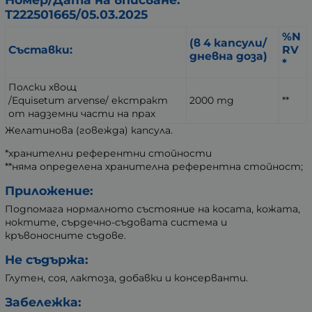
Т222501665/05.03.2025
%N
(в 4 капсули/
Съставки:
RV
дневна доза)
*
Полски хвощ
/Equisetum arvense/ екстракт
2000 mg
**
от надземни части на прах
Желатинова (говежда) капсула.
*хранителни референтни стойности
**няма определена хранителна референтна стойност;
Приложение:
Подпомага нормалното състояние на косата, кожата,
ноктите, сърдечно-съдовата система и
кръвоносните съдове.
Не съдържа:
Глутен, соя, лактоза, добавки и консерванти.
Забележка: