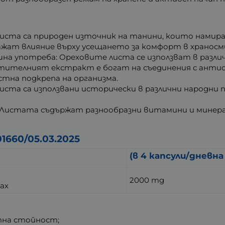
иста са природен източник на танини, които намира
ажат влияние върху усещането за комфорт в хранос
а употреба: Ореховите листа се използват в различ
тителният екстракт е богат на съединения с антио
стна подкрепа на организма.
иста са използвани исторически в различни народни 
 Листата съдържат разнообразни витамини и минера
1660/05.03.2025
(в 4 капсули/дневна
2000 mg
рах
тна стойност;