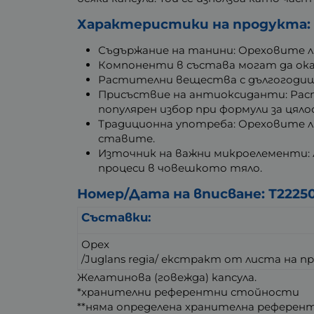
Характеристики на продукта:
Съдържание на танини: Ореховите л
Компоненти в състава могат да ок
Растителни вещества с дългогодишн
Присъствие на антиоксиданти: Рас
популярен избор при формули за цяло
Традиционна употреба: Ореховите л
ставите.
Източник на важни микроелементи:
процеси в човешкото тяло.
Номер/Дата на вписване: Т22250
Съставки:
Орех
/Juglans regia/ екстракт от листа на п
Желатинова (говежда) капсула.
*хранителни референтни стойности
**няма определена хранителна референ