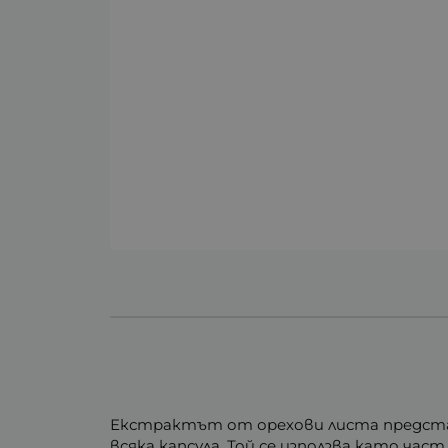
Екстрактът от орехови листа предста
всяка капсула. Той се използва като ча