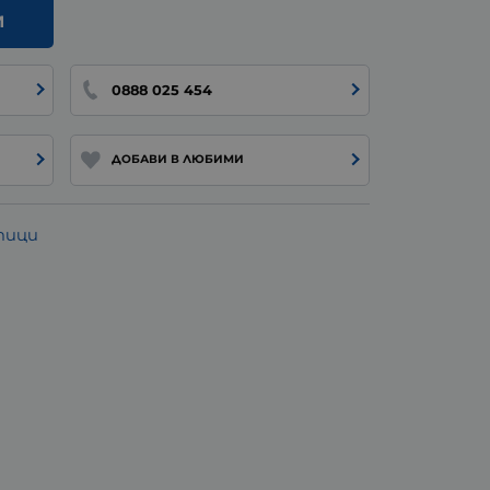
И
0888 025 454
ДОБАВИ В ЛЮБИМИ
тици