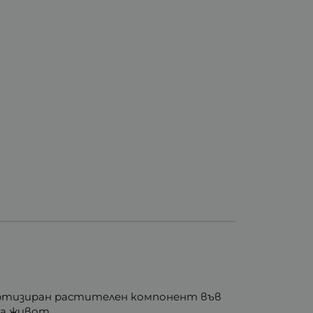
артизиран растителен компонент във
на живот.