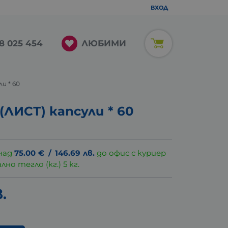
ВХОД
ЛЮБИМИ
8 025 454
и * 60
ЛИСТ) капсули * 60
над
75.00
€
/
146.69
лв.
до офис с куриер
о тегло (кг.) 5 кг.
.