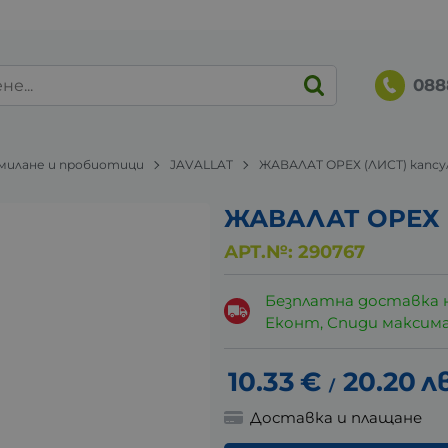
088
милане и пробиотици
JAVALLAT
ЖАВАЛАТ ОРЕХ (ЛИСТ) капсул
ЖАВАЛАТ ОРЕХ (
АРТ.№:
290767
Безплатна доставка 
Еконт, Спиди максималн
10.33
€
20.20
лв
/
Доставка и плащане