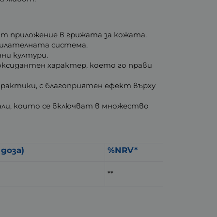
т приложение в грижата за кожата.
милателната система.
ни култури.
ксидантен характер, което го прави
практики, с благоприятен ефект върху
ли, които се включват в множество
 доза)
%NRV*
**