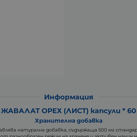
Информация
ЖАВАЛАТ ОРЕХ (ЛИСТ) капсули * 60
Хранителна добавка
влява натурална добавка, съдържаща 500 мг станд
ст от разнообразен режим на хранене и активен начин 