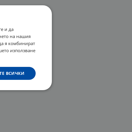
е и да
нето на нашия
 да я комбинират
ашето използване
ТЕ ВСИЧКИ