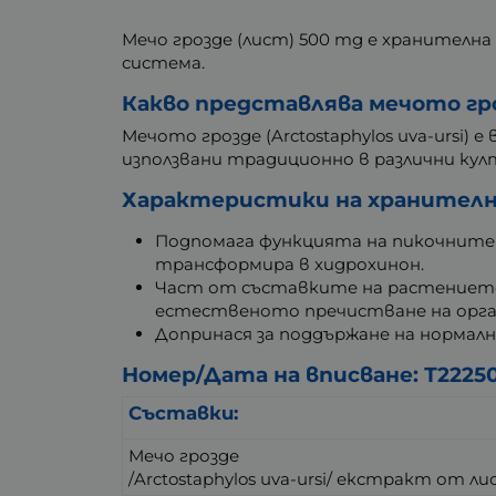
Мечо грозде (лист) 500 mg е хранителн
система.
Какво представлява мечото гр
Мечото грозде (Arctostaphylos uva-ursi)
използвани традиционно в различни ку
Характеристики на хранителна
Подпомага функцията на пикочните 
трансформира в хидрохинон.
Част от съставките на растението
естественото пречистване на орга
Допринася за поддържане на нормал
Номер/Дата на вписване: Т22250
Съставки:
Мечо грозде
/Arctostaphylos uva-ursi/ екстракт от ли