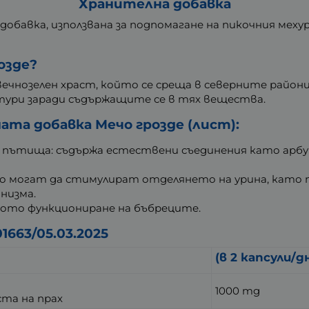
Хранителна добавка
а добавка, използвана за подпомагане на пикочния ме
озде?
 е вечнозелен храст, който се среща в северните район
лтури заради съдържащите се в тях вещества.
та добавка Мечо грозде (лист):
пътища: съдържа естествени съединения като арбут
 могат да стимулират отделянето на урина, като п
низма.
ното функциониране на бъбреците.
1663/05.03.2025
(в 2 капсули/д
1000 mg
ста на прах