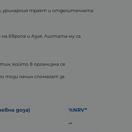
хур, уринарния тракт и отделителната
и на Европа и Азия. Листата му са
ин, който в организма се
о този начин спомагат за
невна доза)
%NRV*
**