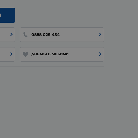
И
0888 025 454
ДОБАВИ В ЛЮБИМИ