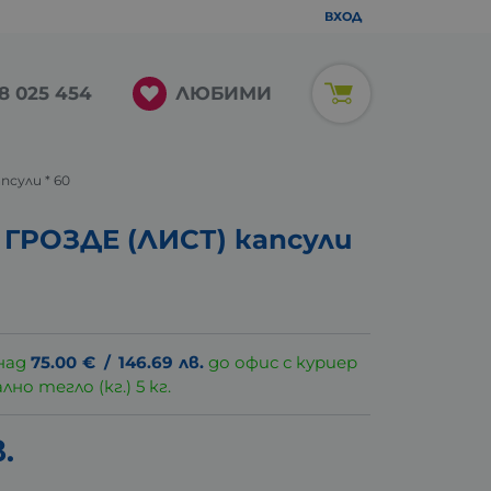
ВХОД
ЛЮБИМИ
8 025 454
сули * 60
ГРОЗДЕ (ЛИСТ) капсули
над
75.00
€
/
146.69
лв.
до офис с куриер
о тегло (кг.) 5 кг.
.