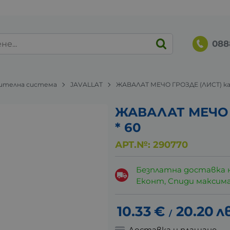
088
ителна система
JAVALLAT
ЖАВАЛАТ МЕЧО ГРОЗДЕ (ЛИСТ) кап
ЖАВАЛАТ МЕЧО 
* 60
АРТ.№:
290770
Безплатна доставка 
Еконт, Спиди максималн
10.33
€
20.20
лв
/
Доставка и плащане