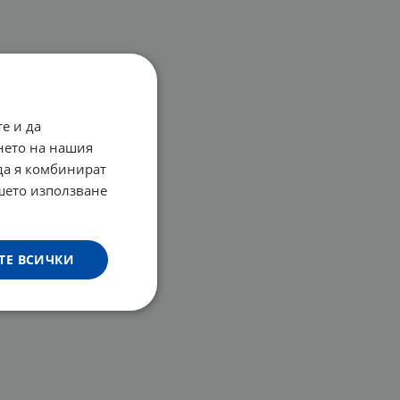
е и да
нето на нашия
 да я комбинират
ашето използване
ТЕ ВСИЧКИ