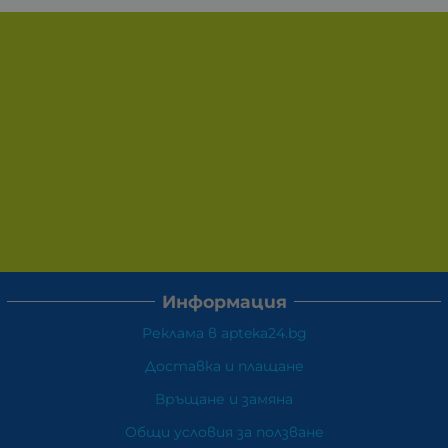
Информация
Реклама в apteka24.bg
Доставка и плащане
Връщане и замяна
Общи условия за ползване