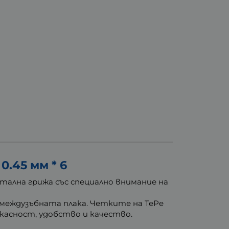
.45 мм * 6
ална грижа със специално внимание на
 междузъбната плака. Четките на ТеРе
касност, удобство и качество.