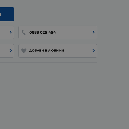
И
0888 025 454
ДОБАВИ В ЛЮБИМИ