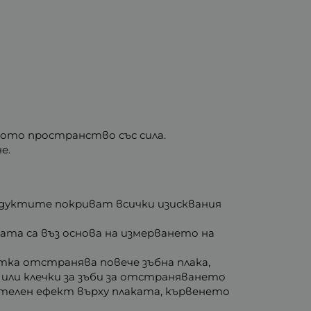
ното пространство със сила.
е.
одуктите покриват всички изисквания
ата са въз основа на измерването на
тка отстранява повече зъбна плака,
 или клечки за зъби за отстраняването
ителен ефект върху плаката, кървенето