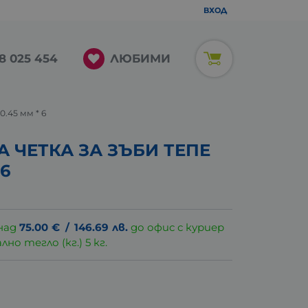
ВХОД
ЛЮБИМИ
8 025 454
.45 мм * 6
 ЧЕТКА ЗА ЗЪБИ ТЕПЕ
 6
над
75.00
€
/
146.69
лв.
до офис с куриер
о тегло (кг.) 5 кг.