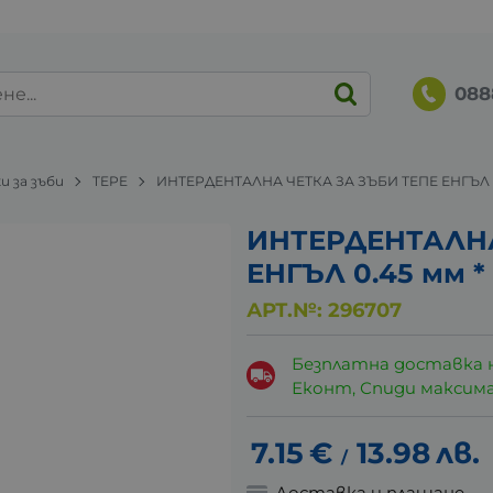
088
и за зъби
TEPE
ИНТЕРДЕНТАЛНА ЧЕТКА ЗА ЗЪБИ ТЕПЕ ЕНГЪЛ 0
ИНТЕРДЕНТАЛНА
ЕНГЪЛ 0.45 мм *
АРТ.№:
296707
Безплатна доставка 
Еконт, Спиди максималн
7.15
€
13.98
лв.
/
Доставка и плащане