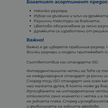
Богатият асортимент предост
Няколко размера;
Избор на дължина и ъгъл на дръжката
Различни текстури на влакната;
Цветово обозначаване за лесно разпо
Дръжките са изработени от рецикли
Важно!
Важно е да изберете правилния размер.
Всички размери и модели притежават п
Съответствие със стандарта ISO
Интерденталните четки на ТеРе се тес
на международния стандарт за ръчни ин
Според този ISO стандарт има осем кат
най-малката дупка, в която може да вле
Използването на интердентална четка 
отколкото само миенето с четка и е по
на зъбната плака. Според изследвания
и дълбочината на зъбните джобове.