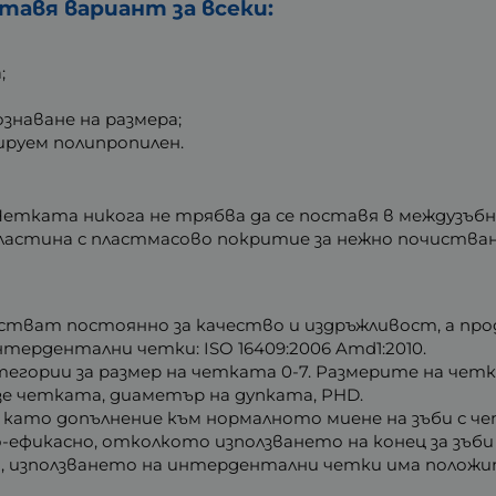
авя вариант за всеки:
;
знаване на размера;
руем полипропилен.
 Четката никога не трябва да се поставя в междузъб
ластина с пластмасово покритие за нежно почистван
тват постоянно за качество и издръжливост, а пр
тердентални четки: ISO 16409:2006 Amd1:2010.
егории за размер на четката 0-7. Размерите на четк
зе четката, диаметър на дупката, PHD.
като допълнение към нормалното миене на зъби с че
-ефикасно, отколкото използването на конец за зъби
та, използването на интердентални четки има полож