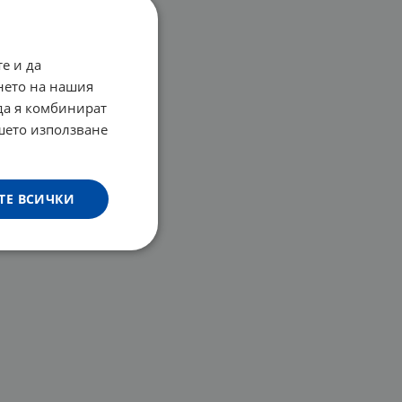
е и да
нето на нашия
 да я комбинират
ашето използване
ТЕ ВСИЧКИ