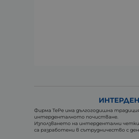
ИНТЕРДЕНТ
Фирма ТеРе има дългогодишна традиция
интерденталното почистване.
Използването на интердентални четки 
са разработени в сътрудничество с ден