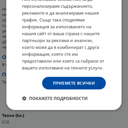
ТЕПЕ 1.5 м ЧЕРНИ * 8
персонализираме съдържанието,
Интерденталните четки ефективно премахват
рекламите и да анализираме нашия
междузъбната плака. Използвайте редовно за здрави
трафик. Също така споделяме
зъби и венци. С еластично телено покритие - за
сигурна употреба. За да намерите подходящ размер,
информация за използването на
започнете първо от най-малката четка. Пъхнете
нашия сайт от ваша страна с нашите
четката между зъбите на нивото на венеца и
партньори за реклама и анализи,
движете напред назад. Не натискайте прекомерно
които може да я комбинират с друга
четката в междузъбното пространство.
информация, която сте им
Опаковка:
предоставили или която са събрали от
8 броя
вашето използване на техните услуги.
Производител:
TePe Munhygienprodukter AB, Швеция
ПРИЕМЕТЕ ВСИЧКИ
ПОКАЖЕТЕ ПОДРОБНОСТИ
Характеристики
Тегло (кг.)
0.12