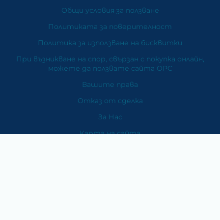
Общи условия за ползване
Политиката за поверителност
Политика за използване на бисквитки
При възникване на спор, свързан с покупка онлайн,
можете да ползвате сайта ОРС
Вашите права
Отказ от сделка
За Нас
Карта на сайта
Контакти
Категории
Храни и хранителни добавки
Козметика
Хигиена и защита