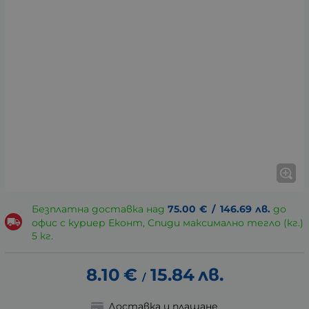
Безплатна доставка над
75.00
€
/
146.69
лв.
до
офис с куриер Еконт, Спиди максимално тегло (кг.)
5 кг.
8.10
€
15.84
лв.
/
Доставка и плащане