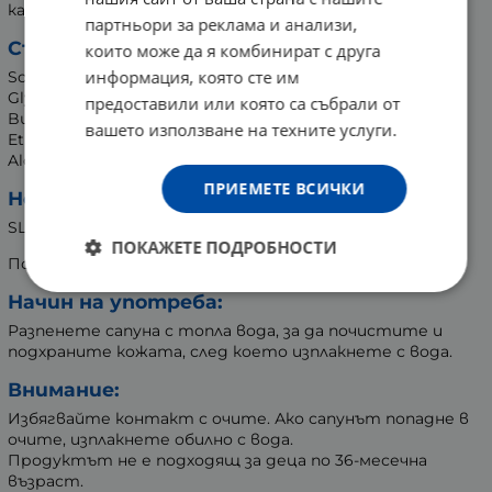
канела и мускус.
партньори за реклама и анализи,
Състав:
които може да я комбинират с друга
информация, която сте им
Sodium Palm Kernelate, Sodium Palmate, Parfum, Aqua,
Glycerin, Sodium Chloride, Palmitic Acid, CI77891,
предоставили или която са събрали от
Butyrospermum Parkii (Shea Butter), Tetrasodium
вашето използване на техните услуги.
Etidronate, Tetrasodium EDTA, Benzyl Benzoate, Benzyl
Alcohol, Citral, Cinnamal, Limonene, Eugenol, Linalool.
ПРИЕМЕТЕ ВСИЧКИ
Не съдържа:
SLES, SLS, парабени.
ПОКАЖЕТЕ ПОДРОБНОСТИ
Подходящо за вегани и вегетарианци.
Начин на употреба:
Разпенете сапуна с топла вода, за да почистите и
подхраните кожата, след което изплакнете с вода.
Внимание:
Избягвайте контакт с очите. Ако сапунът попадне в
очите, изплакнете обилно с вода.
Продуктът не е подходящ за деца по 36-месечна
възраст.