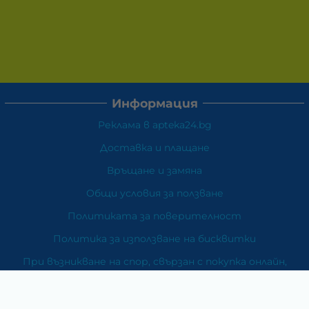
Информация
Реклама в apteka24.bg
Доставка и плащане
Връщане и замяна
Общи условия за ползване
Политиката за поверителност
Политика за използване на бисквитки
При възникване на спор, свързан с покупка онлайн,
можете да ползвате сайта ОРС
Вашите права