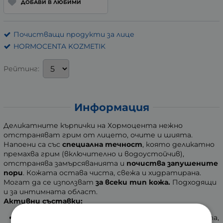
ДОБАВИ В ЛЮБИМИ
Почистващи продукти за лице
HORMOCENTA KOZMETIK
Рейтинг:
Информация
Деликатните кърпички на Хормоцента нежно
отстраняват грим от лицето, очите и шията.
Напоени са със
специална течност
, която деликатно
премахва грим (включително и водоустойчив),
отстранява замърсяванията и
почиства запушените
пори
. Кожата остава чиста, свежа и хидратирана.
Могат да се използват
за всеки тип кожа.
Подходящи
и за интимната област.
Активни съставки:
Коко глюкозидите почистват внимателно кожата,