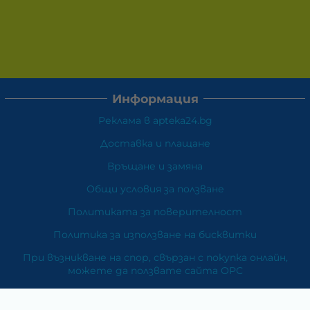
Информация
Реклама в apteka24.bg
Доставка и плащане
Връщане и замяна
Общи условия за ползване
Политиката за поверителност
Политика за използване на бисквитки
При възникване на спор, свързан с покупка онлайн,
можете да ползвате сайта ОРС
Вашите права