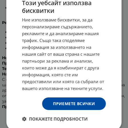
Този уебсайт използва
като я омекотяват и й придават еластичност;
Екстрактът от Алое Вера има овлажняващо,
бисквитки
регенериращо и предпазващо действие.
Ние използваме бисквитки, за да
Резултати:
персонализираме съдържанието,
деликатно почистват кожата;
рекламите и да анализираме нашия
отстраняват грима и себума;
трафик. Също така споделяме
изравняват тена, без дехидратиране;
информация за използването на
кожата става мека и гладка.
нашия сайт от ваша страна с нашите
Не съдържат алкохол.
партньори за реклама и анализи,
Произведени под дерматологичен контрол.
които може да я комбинират с друга
Тествани от офталмолози.
Начин на употреба:
информация, която сте им
С една мокра кърпа от пакета се третират лицето,
предоставили или която са събрали от
шията и околоочния контур до пълното премахване на
вашето използване на техните услуги.
грима и замърсяванията. След първоначалното
отваряне на пакета, да се съхранява плътно затворен,
за да се запази влагата в продукта.
ПРИЕМЕТЕ ВСИЧКИ
Производител
: Hormocenta Kozmetik GmbH., Германия.
ПОКАЖЕТЕ ПОДРОБНОСТИ