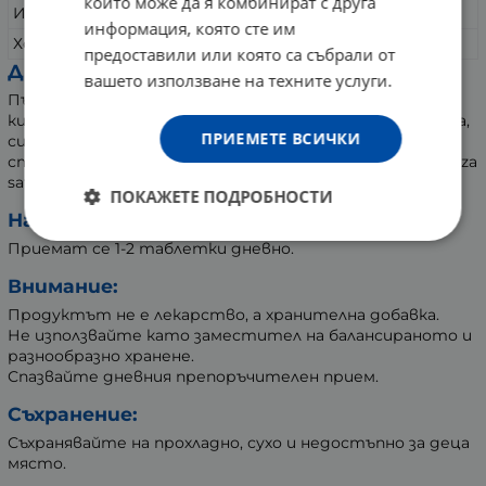
които може да я комбинират с друга
Инозитол
250 mg
информация, която сте им
Холин (холин битартрат)
250 mg
предоставили или която са събрали от
Други съставки:
вашето използване на техните услуги.
Пълнител: микрокристална целулоза, стеаринова
киселина растителен източник, хидропропилцелулоза,
ПРИЕМЕТЕ ВСИЧКИ
силициев диоксид, кроскармелоза натрий, магнезиев
стеарат растителен източник, кафяв ориз прах (Oryza
sativa).
ПОКАЖЕТЕ ПОДРОБНОСТИ
Начин на употреба:
Приемат се 1-2 таблетки дневно.
Внимание:
Продуктът не е лекарство, а хранителна добавка.
Не използвайте като заместител на балансираното и
разнообразно хранене.
Спазвайте дневния препоръчителен прием.
Съхранение:
Съхранявайте на прохладно, сухо и недостъпно за деца
място.