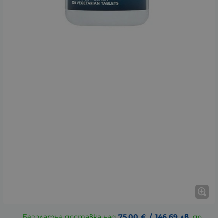
Безплатна доставка над
75.00
€
/
146.69
лв.
до