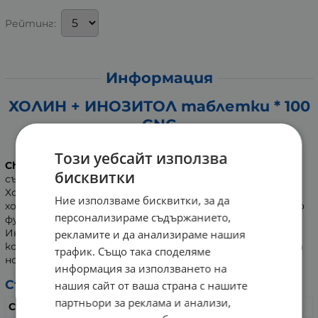
Рейтинг:
Информация
ХОЛИН + ИНОЗИТОЛ таблетки * 100
GNC
Хранителна добавка
Този уебсайт използва
Choline & Inositol от GNC
е хранителна добавка,
бисквитки
съдържаща инозитол и холин.
Холинът подпомага нормалния метаболизъм на
Ние използваме бисквитки, за да
хомоцистеина и липидите. Съдейства за нормалното
персонализираме съдържанието,
функциониране на черния дроб.
Инозитолът спомага за поддържането на нормална
рекламите и да анализираме нашия
концентрация на холестерол в кръвта. Съдейства за
трафик. Също така споделяме
нормалния пренос на хранителните вещества.
информация за използването на
Състав:
нашия сайт от ваша страна с нашите
партньори за реклама и анализи,
Съдържание
в 1 таблетка