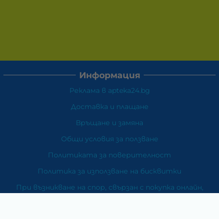
Информация
Реклама в apteka24.bg
Доставка и плащане
Връщане и замяна
Общи условия за ползване
Политиката за поверителност
Политика за използване на бисквитки
При възникване на спор, свързан с покупка онлайн,
можете да ползвате сайта ОРС
Вашите права