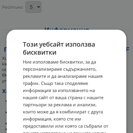
Рейтинг:
Информация
ХИДРАТИРАЩ КРЕМ ЗА ТЯЛО
Този уебсайт използва
ПРАСКОВА И КАРАМЕЛ 100 мл FLUFF
бисквитки
Хидратиращият крем за тяло Fluff с праскова и
Ние използваме бисквитки, за да
карамел интензивно овлажнява и омекотява кожата,
персонализираме съдържанието,
оставяйки я гладка, еластична и ароматизирана с
вкусен плодов аромат. Подходящ за ежедневна
рекламите и да анализираме нашия
употреба.
трафик. Също така споделяме
информация за използването на
Характеристики:
нашия сайт от ваша страна с нашите
Дълбоко овлажнява кожата, като възстановява
партньори за реклама и анализи,
нейната мекота и еластичност.
които може да я комбинират с друга
Сладък и плодов аромат, който оставя
дълготрайно усещане за свежест и удоволствие.
информация, която сте им
Прави кожата кадифено гладка и подхранена.
предоставили или която са събрали от
Попива бързо, без да оставя лепкав или мазен слой.
вашето използване на техните услуги.