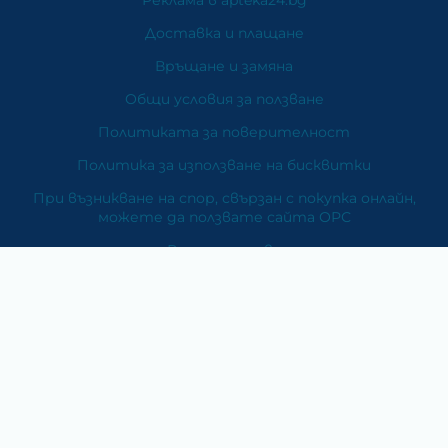
Доставка и плащане
Връщане и замяна
Общи условия за ползване
Политиката за поверителност
Политика за използване на бисквитки
При възникване на спор, свързан с покупка онлайн,
можете да ползвате сайта ОРС
Вашите права
Отказ от сделка
За Нас
Карта на сайта
Контакти
Категории
Храни и хранителни добавки