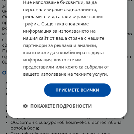
Ние използваме бисквитки, за да
за тяло, разработен да осигурява до 48 часа
персонализираме съдържанието,
интензивна грижа за дехидратираната кожа.
рекламите и да анализираме нашия
Формулата му съдържа 96% съставки с естествен
произход и съчетава хиалуронов комплекс, натурална
трафик. Също така споделяме
розова вода и плодови екстракти от диня, пъпеш и
информация за използването на
мед. Леката текстура на продукта попива бързо, като
нашия сайт от ваша страна с нашите
спомага за възстановяването на комфорта,
партньори за реклама и анализи,
свежестта и оптималните нива на влага в кожата.
При редовна употреба лосионът съдейства за
които може да я комбинират с друга
изглаждане на кожата и подобряване на нейния външен
информация, която сте им
вид.
предоставили или която са събрали от
Основни характеристики:
вашето използване на техните услуги.
Осигурява дълготрайна хидратация до 48 часа;
Подходящ за нуждите на дехидратирана кожа;
ПРИЕМЕТЕ ВСИЧКИ
Подпомага възстановяването на оптималните
нива на влага;
Допринася за по-гладка, мека и освежена кожа;
ПОКАЖЕТЕ ПОДРОБНОСТИ
Придава свеж и здрав вид;
Формула с 96% съставки от натурален произход;
Обогатен с хиалуронов комплекс и естествена
розова вода;
Съдържа екстракти от диня, пъпеш и мед;