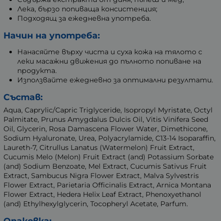
Лека, бързо попиваща консистенция;
Подходящ за ежедневна употреба.
Начин на употреба:
Нанасяйте върху чиста и суха кожа на тялото с
леки масажни движения до пълното попиване на
продукта.
Използвайте ежедневно за оптимални резултати.
Състав:
Aqua, Caprylic/Capric Triglyceride, Isopropyl Myristate, Octyl
Palmitate, Prunus Amygdalus Dulcis Oil, Vitis Vinifera Seed
Oil, Glycerin, Rosa Damascena Flower Water, Dimethicone,
Sodium Hyaluronate, Urea, Polyacrylamide, C13-14 Isoparaffin,
Laureth-7, Citrullus Lanatus (Watermelon) Fruit Extract,
Cucumis Melo (Melon) Fruit Extract (and) Potassium Sorbate
(and) Sodium Benzoate, Mel Extract, Cucumis Sativus Fruit
Extract, Sambucus Nigra Flower Extract, Malva Sylvestris
Flower Extract, Parietaria Officinalis Extract, Arnica Montana
Flower Extract, Hedera Helix Leaf Extract, Phenoxyethanol
(and) Ethylhexylglycerin, Tocopheryl Acetate, Parfum.
Опаковка: