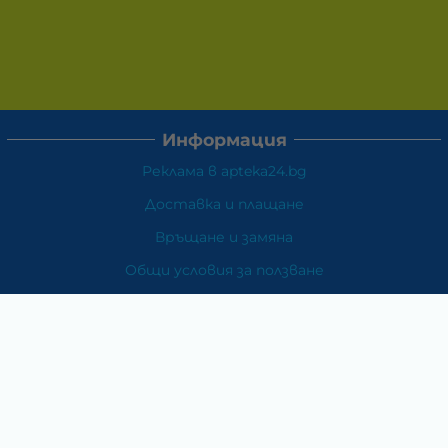
Информация
Реклама в apteka24.bg
Доставка и плащане
Връщане и замяна
Общи условия за ползване
Политиката за поверителност
Политика за използване на бисквитки
При възникване на спор, свързан с покупка онлайн,
можете да ползвате сайта ОРС
Вашите права