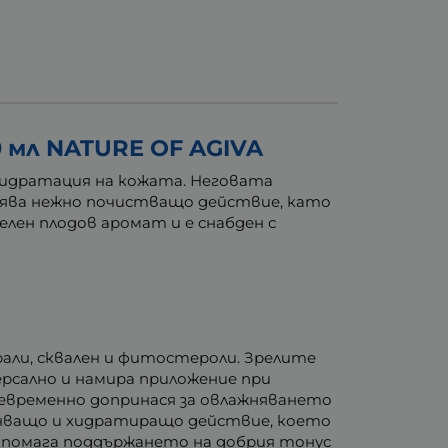
 мл NATURE OF AGIVA
хидратация на кожата. Неговата
урява нежно почистващо действие, като
лен плодов аромат и е снабден с
рали, сквален и фитостероли. Зрелите
ерсално и намира приложение при
щевременно допринася за овлажняването
анващо и хидратиращо действие, което
одпомага поддържането на добрия тонус