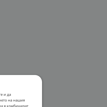
е и да
нето на нашия
 да я комбинират