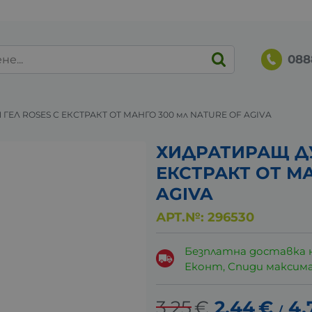
088
ЕЛ ROSES С ЕКСТРАКТ ОТ МАНГО 300 мл NATURE OF AGIVA
ХИДРАТИРАЩ ДУ
ЕКСТРАКТ ОТ МА
AGIVA
АРТ.№:
296530
Безплатна доставка 
Еконт, Спиди максималн
3.25
€
2.44
€
4.
/