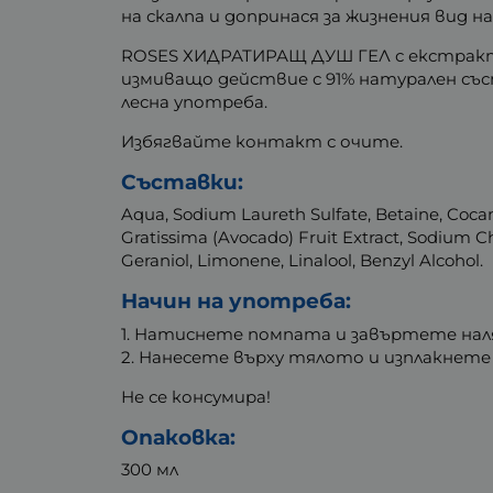
на скалпа и допринася за жизнения вид н
ROSES ХИДРАТИРАЩ ДУШ ГЕЛ с екстракт 
измиващо действие с 91% натурален със
лесна употреба.
Избягвайте контакт с очите.
Съставки:
Aqua, Sodium Laureth Sulfate, Betaine, Cocami
Gratissima (Avocado) Fruit Extract, Sodium Chl
Geraniol, Limonene, Linalool, Benzyl Alcohol.
Начин на употреба:
1. Натиснете помпата и завъртете нал
2. Нанесете върху тялото и изплакнете
Не се консумира!
Опаковка:
300 мл