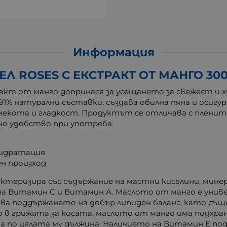
Информация
 ROSES С ЕКСТРАКТ ОТ МАНГО 300
кт от манго допринася за усещането за свежест и 
91% натурални съставки, създава обилна пяна и осиг
мекота и гладкост. Продуктът се отличава с плените
но удобство при употреба.
хидратация
ен произход
актеризира със съдържание на мастни киселини, мине
на Витамин C и Витамин A. Маслото от манго е унив
тва поддържането на добър липиден баланс, като съ
 в грижата за косата, маслото от манго има подхр
ма по цялата му дължина. Наличието на Витамин E п