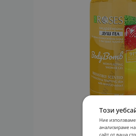
Този уебса
Ние използваме
анализираме на
сайт от ваша ст