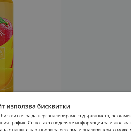
йт използва бисквитки
 бисквитки, за да персонализираме съдържанието, рекламит
шия трафик. Също така споделяме информация за използва
рана с нашите партньори за реклама и анализи, които може