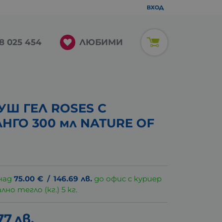
ВХОД
ЛЮБИМИ
8 025 454
Ш ГЕЛ ROSES С
НГО 300 мл NATURE OF
над
75.00
€
/
146.69
лв.
до офис с куриер
о тегло (кг.) 5 кг.
77
лв.