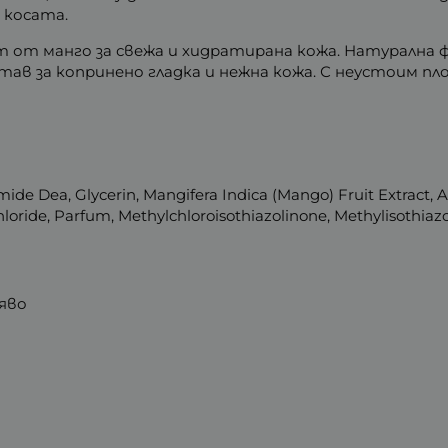
а косата.
от манго за свежа и хидратирана кожа. Натурална ф
тав за копринено гладка и нежна кожа. С неустоим пл
de Dea, Glycerin, Mangifera Indica (Mango) Fruit Extract, Act
oride, Parfum, Methylchloroisothiazolinone, Methylisothiazolino
яво