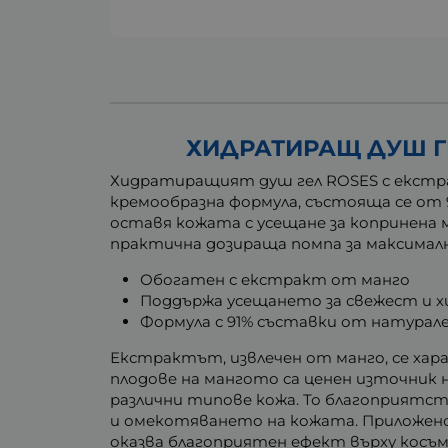
ХИДРАТИРАЩ ДУШ ГЕЛ
Хидратиращият душ гел ROSES с екстра
кремообразна формула, състояща се от 
оставя кожата с усещане за копринена 
практична дозираща помпа за максимал
Обогатен с екстракт от манго
Поддържа усещането за свежест и 
Формула с 91% съставки от натурал
Екстрактът, извлечен от манго, се хар
плодове на мангото са ценен източник 
различни типове кожа. То благоприятс
и омекотяването на кожата. Приложено
оказва благоприятен ефект върху косъ