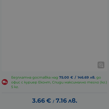
Безплатна доставка над
75.00
€
/
146.69
лв.
до
офис с куриер Еконт, Спиди максимално тегло (кг.)
5 кг.
3.66
€
7.16
лв.
/