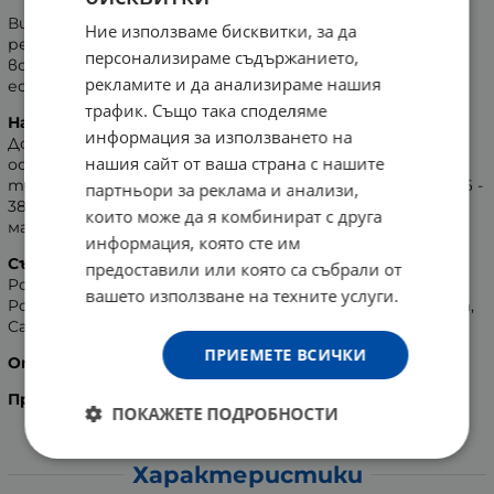
Висококачествени соли за вана - хидратират,
Ние използваме бисквитки, за да
регенерират и подхранват кожата. Снабдяват я с
персонализираме съдържанието,
всички вещества, които са й нужни. Запазват
рекламите и да анализираме нашия
естествената й еластичност.
трафик. Също така споделяме
Начин на употреба:
информация за използването на
Добавете солите във ваната под течаща вода и ги
нашия сайт от ваша страна с нашите
оставете да се разтворят. Препоръчителната
температура на водата не трябва да е повече от 36 -
партньори за реклама и анализи,
38 градуса, а продължителността на ваната -
които може да я комбинират с друга
максимум 15 - 20 минути.
информация, която сте им
Състав
:
предоставили или която са събрали от
Potassium Sorbate, Sodium Chloride, C.I. 47005, Silicia,
вашето използване на техните услуги.
Polysorbate 20, Eucalyptus Globulus Leaf Oil, Menthol, Aqua,
Camphor, Sodium Benzoate, C.I. 42090, Limonene.
ПРИЕМЕТЕ ВСИЧКИ
Опаковка
: 600 гр.
Производител
: Schmees GmbH, Германия.
ПОКАЖЕТЕ ПОДРОБНОСТИ
Характеристики