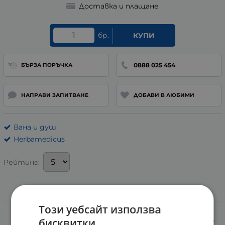
Доставка и плащане
бр.
КУПИ
0888 025 454
БЪРЗА ПОРЪЧКА
НАПРАВИ ЗАПИТВАНЕ
ДОБАВИ В ЛЮБИМИ
Вана и душ
Herbamedicus
Рейтинг:
Информация
Този уебсайт използва
ХЕРБАМЕДИКУС СОЛИ ЗА ВАНА С ЕВКАЛИПТ 600 гр.
бисквитки