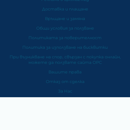
Доставка и плащане
Връщане и замяна
Общи условия за ползване
Политиката за поверителност
Политика за използване на бисквитки
При възникване на спор, свързан с покупка онлайн,
можете да ползвате сайта ОРС
Вашите права
Отказ от сделка
За Нас
Карта на сайта
Контакти
Категории
Храни и хранителни добавки