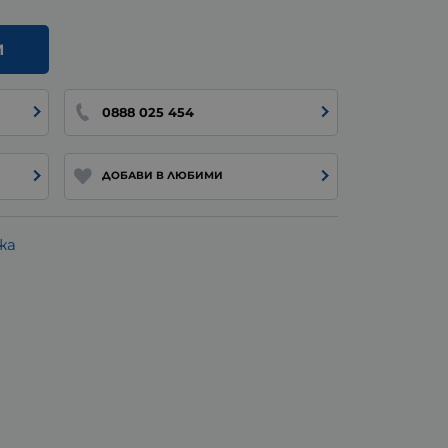
И
0888 025 454
ДОБАВИ В ЛЮБИМИ
жа