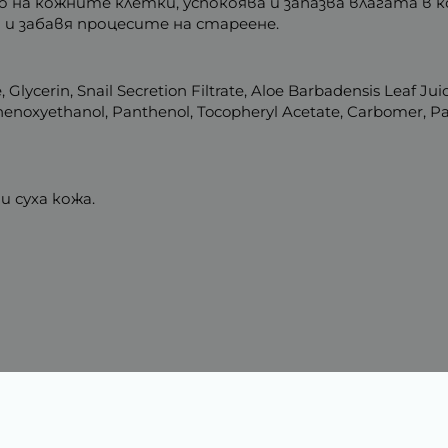
на кожните клетки, успокоява и запазва влагата в 
и забавя процесите на стареене.
 Glycerin, Snail Secretion Filtrate, Aloe Barbadensis Leaf Jui
 Phenoxyethanol, Panthenol, Tocopheryl Acetate, Carbomer, P
и суха кожа.
Характеристики