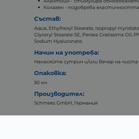
Алантоин - стимулира обновяването 
Колаген - подобрява еластичността 
Състав:
Aqua, Ethylhexyl Stearate, Isopropyl myristate,
Glyceryl Stearate SE, Persea Gratissima Oil,
Sodium Hyaluronate.
Начин на употреба:
Нанасяйте сутрин и/или вечер на чиста 
Опаковка:
50 мл
Производител:
Schmees GmbH, Германия