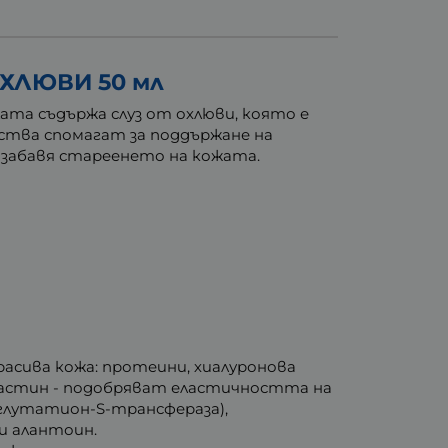
ХЛЮВИ 50 мл
ата съдържа слуз от охлюви, която е
йства спомагат за поддържане на
 забавя стареенето на кожата.
асива кожа: протеини, хиалуронова
еластин - подобряват еластичността на
глутатион-S-трансфераза),
и алантоин.