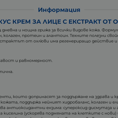
Информация
УС КРЕМ ЗА ЛИЦЕ С ЕКСТРАКТ ОТ О
 дневна и нощна грижа за всички видове кожа. Формул
, колаген, протеин и алантоин. Техните полезни сво
 Екстрактът от охлюви има регенериращо действие и
кавост и равномерност.
тична.
нти, които допринасят за поддържане на здрава и кр
 кожата, поддържа нейният хидробаланс, колаген и 
ва антиоксидантни ензима: супероксид дисмутаза и 
 киселина (ускорява подмяната на клетките с нови) 