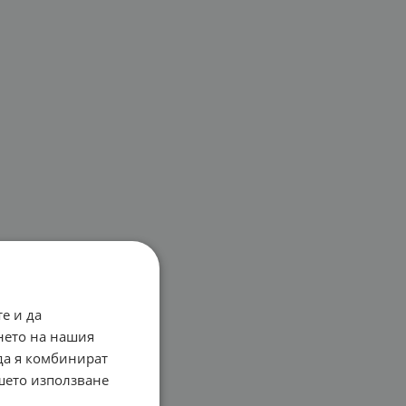
е и да
нето на нашия
 да я комбинират
ашето използване