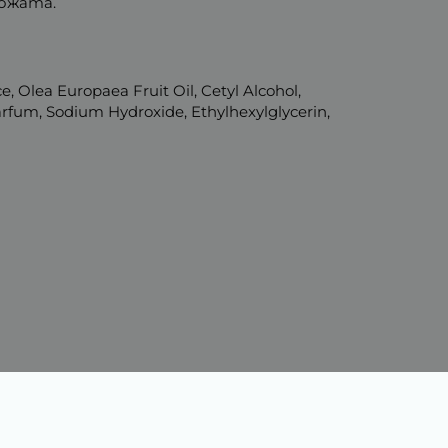
кожата.
ce, Olea Europaea Fruit Oil, Cetyl Alcohol,
arfum, Sodium Hydroxide, Ethylhexylglycerin,