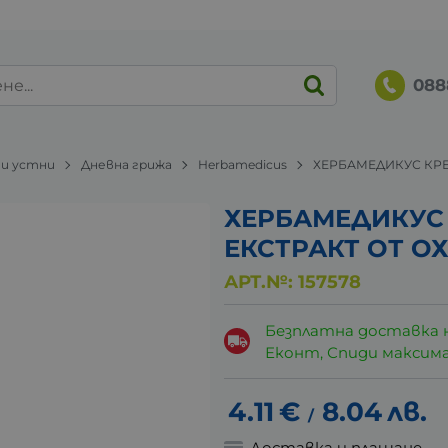
088
 и устни
Дневна грижа
Herbamedicus
ХЕРБАМЕДИКУС КРЕМ
ХЕРБАМЕДИКУС 
ЕКСТРАКТ ОТ О
АРТ.№:
157578
Безплатна доставка 
Еконт, Спиди максималн
4.11
€
8.04
лв.
/
Доставка и плащане