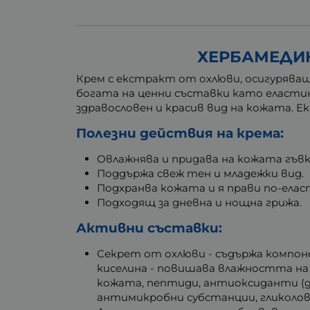
ХЕРБАМЕДИК
Крем с екстракт от охлюви, осигуряващ
богата на ценни съставки като еластин
здравословен и красив вид на кожата.
Полезни действия на крема:
Овлажнява и придава на кожата гъв
Поддържа свеж тен и младежки вид.
Подхранва кожата и я прави по-елас
Подходящ за дневна и нощна грижа.
Активни съставки:
Секрет от охлюви - съдържа компоне
киселина - повишава влажността на
кожата, пептиди, антиоксиданти (д
антимикробни субстанции, гликолова