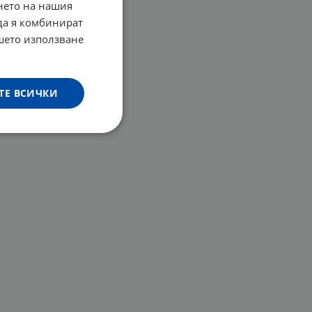
нето на нашия
 да я комбинират
ашето използване
ТЕ ВСИЧКИ