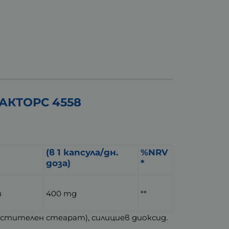
ФАКТОРС 4558
(в 1 капсула/дн.
%NRV
доза)
*
и
400 mg
**
растителен стеарат), силициев диоксид.