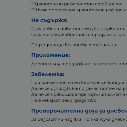
* Хранителни референтни стойности.
** Няма определена хранителна рефере
Не съдържа:
Изкуствени оцветители , консерванти, по
черупчести, животински продукти, сол, 
Подходящо за вегани/вегетарианци.
Приложение:
Допринася за поддържане на нормалнот
Забележка:
При бременност или кърмене се консулт
Да не се използва като заместител на р
Да не се превишава препоръчителната д
Не е лекарствено средство.
Препоръчителна доза за дневе
За възрастни над 18 г: По 1 капсула дневн