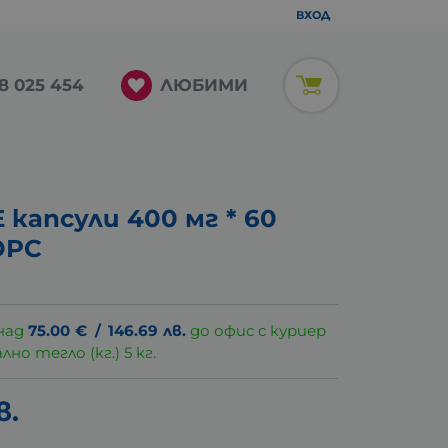
ВХОД
ЛЮБИМИ
8 025 454
капсули 400 мг * 60
ОРС
над
75.00
€
/
146.69
лв.
до офис с куриер
о тегло (кг.) 5 кг.
в.