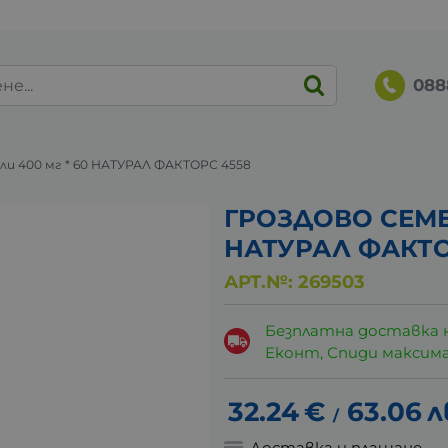
088
и 400 мг * 60 НАТУРАЛ ФАКТОРС 4558
ГРОЗДОВО СЕМЕ 
НАТУРАЛ ФАКТ
АРТ.№:
269503
Безплатна доставка 
Еконт, Спиди максималн
32.24
€
63.06
л
/
Доставка и плащане