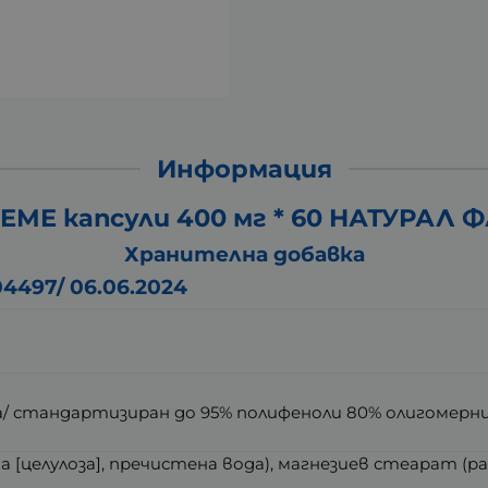
Информация
МЕ капсули 400 мг * 60 НАТУРАЛ 
Хранителна добавка
4497/ 06.06.2024
era/ стандартизиран до 95% полифеноли 80% олигомерн
 [целулоза], пречистена вода), магнезиев стеарат (