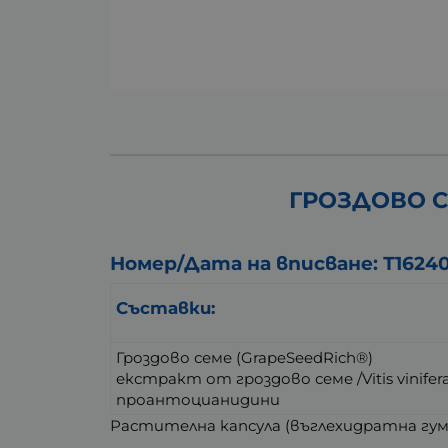
ГРОЗДОВО СЕ
Номер/Дата на вписване: Т16240
Съставки:
Гроздово семе (GrapeSeedRich®)
екстракт от гроздово семе /Vitis vinif
проантоцианидини
Растителна капсула (въглехидратна гума