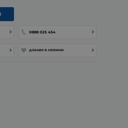
И
0888 025 454
ДОБАВИ В ЛЮБИМИ