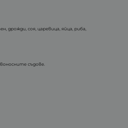
, дрожди, соя, царевица, яйца, риба,
ъвоносните съдове.