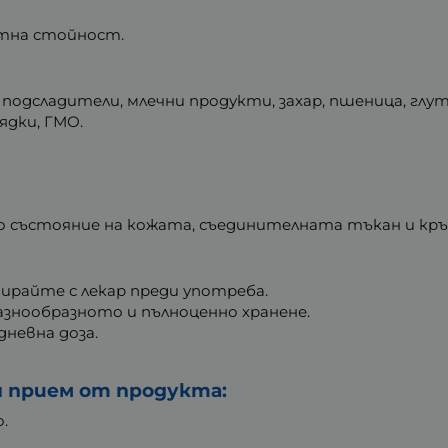
нтна стойност.
дсладители, млечни продукти, захар, пшеница, глутен
ядки, ГМО.
о състояние на кожата, съединителната тъкан и кр
ирайте с лекар преди употреба.
азнообразното и пълноценно хранене.
невна доза.
н прием от продукта:
о.