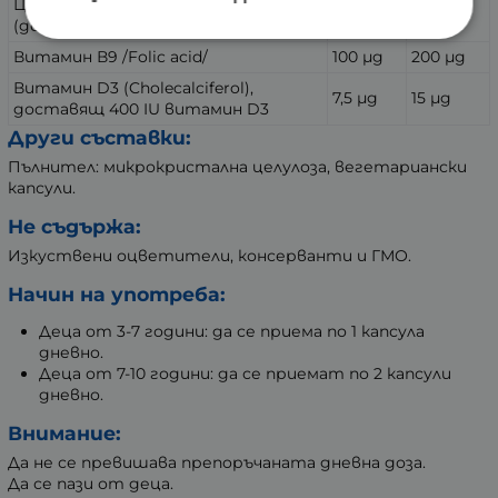
Цинк глюконат /Zinc gluconate/
4 mg
8 mg
(доставящ 4 mg чист цинк)
Витамин В9 /Folic acid/
100 µg
200 µg
Витамин D3 (Cholecalciferol),
7,5 µg
15 µg
доставящ 400 IU витамин D3
Други съставки:
Пълнител: микрокристална целулоза, вегетариански
капсули.
Не съдържа:
Изкуствени оцветители, консерванти и ГМО.
Начин на употреба:
Деца от 3-7 години: да се приема по 1 капсула
дневно.
Деца от 7-10 години: да се приемат по 2 капсули
дневно.
Внимание:
Да не се превишава препоръчаната дневна доза.
Да се пази от деца.