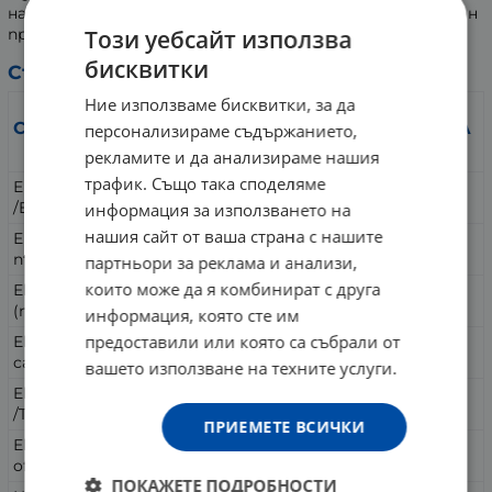
намаляване чувството на отпадналост и умора. Веган
Този уебсайт използва
продукт.
бисквитки
Състав:
Ние използваме бисквитки, за да
За 1
За 2
Съдържание:
капсул
капсул
персонализираме съдържанието,
а:
и:
рекламите и да анализираме нашия
трафик. Също така споделяме
Екстракт Ехинацея (цвят)
80 mg
160 mg
/Echinacea purpurea/
информация за използването на
нашия сайт от ваша страна с нашите
Екстракт Карамфил (цветни
60 mg
120 mg
пъпки) /Syzygium aromaticum/
партньори за реклама и анализи,
които може да я комбинират с друга
Екстракт Червена боровинка
60 mg
120 mg
(плод) /Vaccinium vitis-idaea/
информация, която сте им
предоставили или която са събрали от
Екстракт Шипка (плод) /Rosa
40 mg
80 mg
canina/
вашето използване на техните услуги.
Eкстракт Мащерка (листа)
30 mg
60 mg
/Thymus vulgaris/
ПРИЕМЕТЕ ВСИЧКИ
Екстракт Салвия (листа) /Salvia
20 mg
40 mg
officinalis/
ПОКАЖЕТЕ ПОДРОБНОСТИ