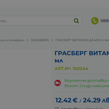
088
ни и минерали
GRASSBERG
ГРАСБЕРГ ВИТАМИН Д3 400 IU кап
ГРАСБЕРГ ВИТАМ
мл
АРТ.№:
150244
Безплатна доставка 
Еконт, Спиди максималн
12.42
€
24.29
лв
/
Доставка и плащане