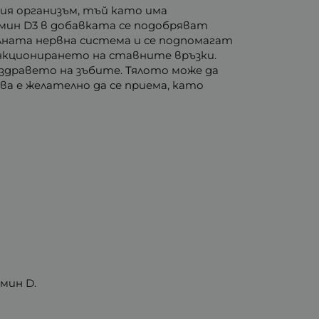
ия организъм, тъй като има
мин D3 в добавката се подобряват
лната нервна система и се подпомагат
нкционирането на ставните връзки.
 здравето на зъбите. Тялото може да
ва е желателно да се приема, като
мин D.