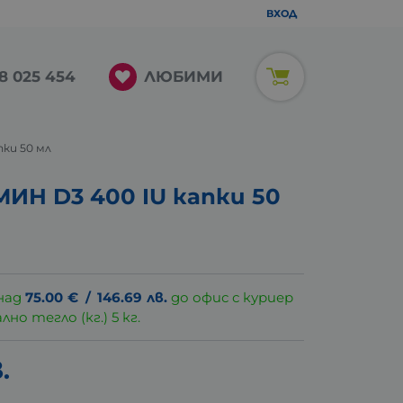
ВХОД
ЛЮБИМИ
8 025 454
ки 50 мл
ИН D3 400 IU капки 50
над
75.00
€
/
146.69
лв.
до офис с куриер
о тегло (кг.) 5 кг.
.