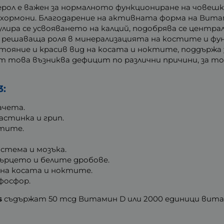
ерол
е важен за нормалното функциониране на човешк
хормони. Благодарение на активната форма на Вита
ира се усвояването на калций, подобрява се центра
 решаваща роля в минерализацията на костите и фу
стояние и красив вид на косата и ноктите, поддържа
т това възниква дефицит по различни причини, за то
3:
ачета.
астинка и грип.
стите.
стема и мозъка.
сърцето и белите дробове.
д на косата и ноктите.
фосфор.
s
съдържат 50 mcg Витамин D или 2000 единици вита