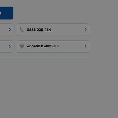
И
0888 025 454
ДОБАВИ В ЛЮБИМИ