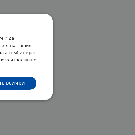
е и да
нето на нашия
 да я комбинират
ашето използване
ТЕ ВСИЧКИ