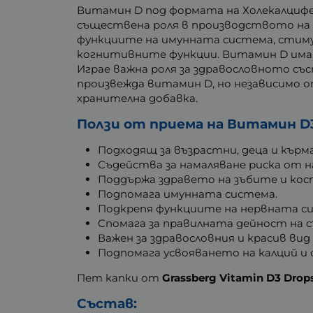
Витамин D под формата на
Холекалциф
съществена роля в производството на 
функциите на имунната система, стимул
когнитивните функции. Витамин D има
Играе важна роля за здравословното съ
произвежда витамин D, но независимо о
хранителна добавка.
Ползи от приема на Витамин D
Подходящ за възрастни, деца и кърм
Съдейства за намаляване риска от н
Поддържа здравето на зъбите и ко
Подпомага имунната система.
Подкрепя функциите на нервната си
Спомага за правилната дейност на 
Важен за здравословния и красив ви
Подпомага усвояването на калций и 
Пет капки от
Grassberg Vitamin D3 Drop
Състав: