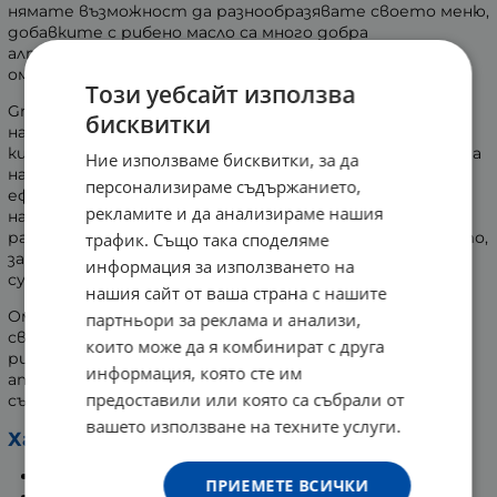
нямате възможност да разнообразявате своето меню,
добавките с рибено масло са много добра
алтернатива за прием на достатъчно количество
омега-3 мастни киселини.
Този уебсайт използва
Grassberg Omega-3 ви предоставя един много удобен
бисквитки
начин да набавяне на така важните омега-3 мастни
киселини - EPA и DHA. Много са позитивите от приема
Ние използваме бисквитки, за да
на тези 2 съединения. Сред благоприятните им
персонализираме съдържанието,
ефекти са: понижаване на кръвното налягане,
рекламите и да анализираме нашия
намаляване нивата на триглицериди, подобряване
работата на сърцето и мозъка, засилване на зрението,
трафик. Също така споделяме
заздравяване на ставите, мускулите, хрущялите и
информация за използването на
сухожилията и т.н.
нашия сайт от ваша страна с нашите
Омега-3 рибеното масло е продукт, чийто полезни
партньори за реклама и анализи,
свойства са признати от всички. Доказано намалява
които може да я комбинират с друга
рисковете от сърдечно-съдови заболявания като:
информация, която сте им
атеросклероза, сърдечен удар, коронарна болест на
предоставили или която са събрали от
сърцето и т.н.
вашето използване на техните услуги.
Характеристики:
Високо пречистено рибено масло;
ПРИЕМЕТЕ ВСИЧКИ
С високо съдържание на Омега 3 мастни киселини;