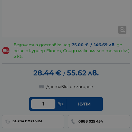
Безплатна доставка над
75.00
€
/
146.69
лв.
до
офис с куриер Еконт, Спиди максимално тегло (кг.)
5 кг.
28.44
€
55.62
лв.
/
Доставка и плащане
бр.
КУПИ
0888 025 454
БЪРЗА ПОРЪЧКА