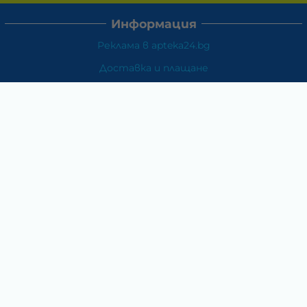
Информация
Реклама в apteka24.bg
Доставка и плащане
Връщане и замяна
Общи условия за ползване
Политиката за поверителност
Политика за използване на бисквитки
При възникване на спор, свързан с покупка онлайн,
можете да ползвате сайта ОРС
Вашите права
Отказ от сделка
За Нас
Карта на сайта