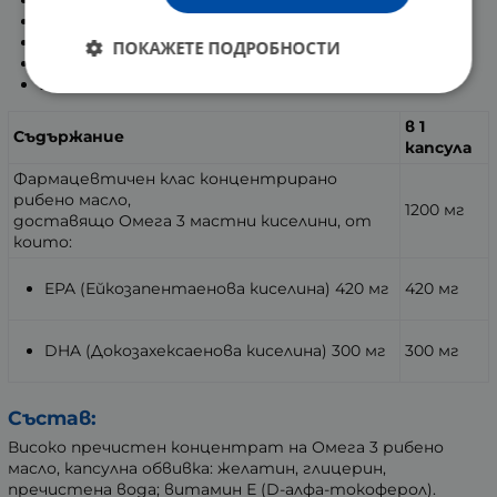
Поддържа работата на мозъка и сърцето;
Съдейства за по-добро зрение;
ПОКАЖЕТЕ ПОДРОБНОСТИ
Защитава клетките от оксидативен стрес;
Без изкуствени оцветители.
в 1
Съдържание
капсула
Фармацевтичен клас концентрирано
рибено масло,
1200 мг
доставящо Омега 3 мастни киселини, от
които:
EPA (Ейкозапентаенова киселина) 420 мг
420 мг
DHA (Докозахексаенова киселина) 300 мг
300 мг
Състав:
Високо пречистен концентрат на Омега 3 рибено
масло, капсулна обвивка: желатин, глицерин,
пречистена вода; витамин Е (D-алфа-токоферол).