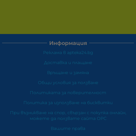
Информация
Реклама в apteka24.bg
Доставка и плащане
Връщане и замяна
Общи условия за ползване
Политиката за поверителност
Политика за използване на бисквитки
При възникване на спор, свързан с покупка онлайн,
можете да ползвате сайта ОРС
Вашите права