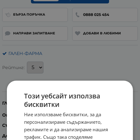
0888 025 454
БЪРЗА ПОРЪЧКА
НАПРАВИ ЗАПИТВАНЕ
ДОБАВИ В ЛЮБИМИ
ГАЛЕН-ФАРМА
Рейтинг:
Информация
Този уебсайт използва
бисквитки
ГЛЮКОЗА - прах
Ние използваме бисквитки, за да
Опаковка:
75 г
персонализираме съдържанието,
Състав:
Глюкоза
рекламите и да анализираме нашия
Действие и приложение:
Като добавка в храната,
трафик. Също така споделяме