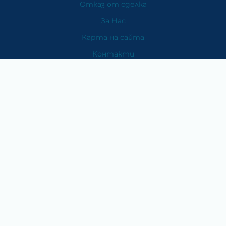
Отказ от сделка
За Нас
Карта на сайта
Контакти
Категории
Храни и хранителни добавки
Козметика
Хигиена и защита
Перилни и почистващи препарати
Литература
Подаръци за медици
Методи на плащане