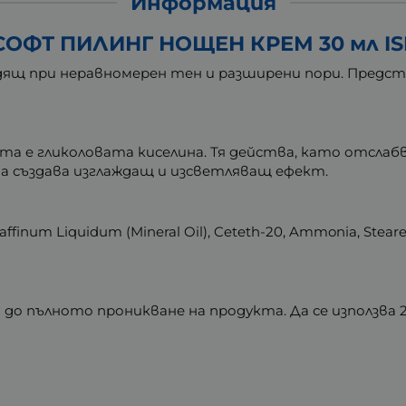
Информация
СОФТ ПИЛИНГ НОЩЕН КРЕМ 30 мл I
дящ при неравномерен тен и разширени пори. Предста
а е гликоловата киселина. Тя действа, като отслаб
а създава изглаждащ и изсветляващ ефект.
araffinum Liquidum (Mineral Oil), Ceteth-20, Ammonia, Steare
я до пълното проникване на продукта. Да се използва 