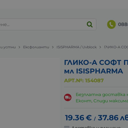
088
 и устни
Ексфолианти
ISISPHARMA / Uvblock
ГЛИКО-А СО
ГЛИКО-А СОФТ 
мл ISISPHARMA
АРТ.№:
154087
Безплатна доставка 
Еконт, Спиди максималн
19.36
€
37.86
лв
/
Доставка и плащане