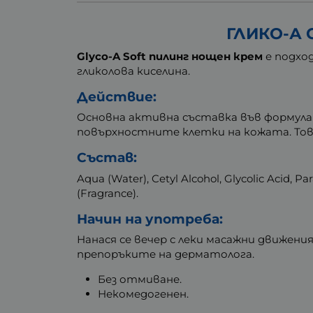
ГЛИКО-А 
Glyco-A Soft пилинг нощен крем
е подхо
гликолова киселина.
Действие:
Основна активна съставка във формулат
повърхностните клетки на кожата. Тов
Състав:
Aqua (Water), Cetyl Alcohol, Glycolic Acid, P
(Fragrance).
Начин на употреба:
Нанася се вечер с леки масажни движени
препоръките на дерматолога.
Без отмиване.
Некомедогенен.