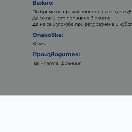
Важно:
По време на приложението да се използ
Да се пази от попадане в очите.
Да не се използва при раздразнена и чув
Опаковка:
30 мл
Производител:
Isis Pharma, Франция
Тегло (кг.)