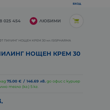
ВХОД
ЛЮБИМИ
8 025 454
ФТ ПИЛИНГ НОЩЕН КРЕМ 30 мл ISISPHARMA
ПИЛИНГ НОЩЕН КРЕМ 30
над
75.00
€
/
146.69
лв.
до офис с куриер
о тегло (кг.) 5 кг.
.