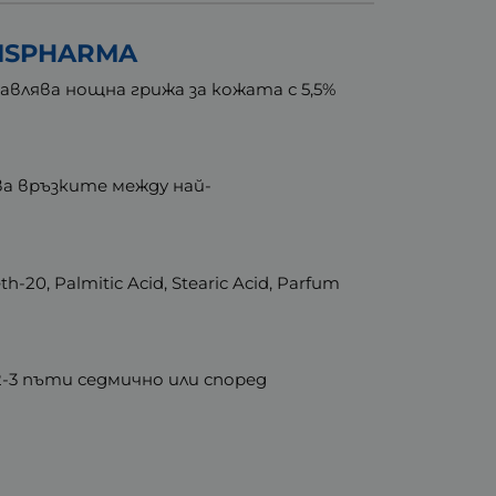
SISPHARMA
влява нощна грижа за кожата с 5,5%
ва връзките между най-
th-20, Palmitic Acid, Stearic Acid, Parfum
2-3 пъти седмично или според