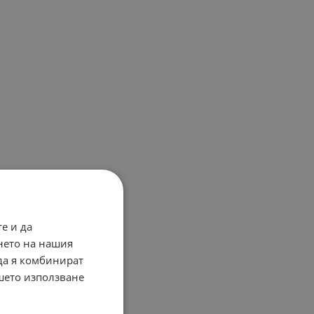
е и да
нето на нашия
 да я комбинират
ашето използване