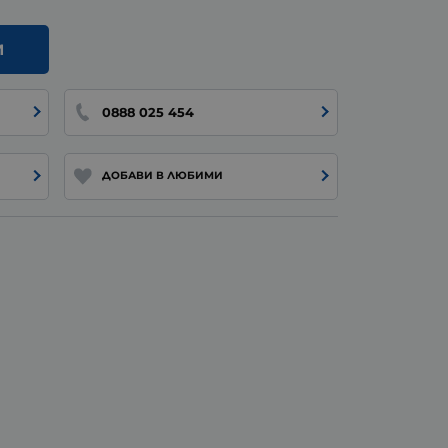
И
0888 025 454
ДОБАВИ В ЛЮБИМИ