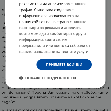
Укрепва кръвоносните съдове.
рекламите и да анализираме нашия
трафик. Също така споделяме
GinkgoVin
e комбинация от висококачествени
екстракти от Гинко билоба и Гроздово семе.
информация за използването на
нашия сайт от ваша страна с нашите
Екстрактът от Гинко Билоба стимулира
партньори за реклама и анализи,
циркулацията на кръвта към мозъка и крайниците.
Подобрява проходимостта на кръвоносните съдове,
които може да я комбинират с друга
не позволява образуването на плаки и тромби в
информация, която сте им
кръвоносните съдове и намалява риска от сърдечно-
предоставили или която са събрали от
съдови заболявания. Гинко Билобата спомага за
вашето използване на техните услуги.
оросяването на мозъка, съдейства за усилване на
паметта и подобряване на способността за
концентрация. Регулира кръвообращението и
ПРИЕМЕТЕ ВСИЧКИ
кръвното налягане, премахва студенината в
крайниците.
ПОКАЖЕТЕ ПОДРОБНОСТИ
Проантоцианидите представляват 95 % от
екстракта от гроздово семе. Те са едни от най-
мощните природни антиоксиданти - 20 пъти по-силни
от Витамин С. Предпазват организма от свободните
радикали и заздравяват стените на кръвоносните
съдове.
Двата екстракта се допълват взаимно, което засилва