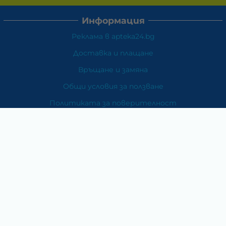
Информация
Реклама в apteka24.bg
Доставка и плащане
Връщане и замяна
Общи условия за ползване
Политиката за поверителност
Политика за използване на бисквитки
При възникване на спор, свързан с покупка онлайн,
можете да ползвате сайта ОРС
Вашите права
Отказ от сделка
За Нас
Карта на сайта