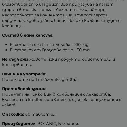
благотворното им действие при загуба на памет
(дори и в тежка форма - болест на Алцхаймер),
неспособност за концентрация, атеросклероза,
сърдечно-съдови заболявания, високо кръвно, студени
крайници.
Състав в една капсула:
Екстракт от Гинко Билоба - 100 mg;
Екстракт от Гроздово семе - 50 mg.
Не съдържа
животински продукти, оцветители и
консерванти.
Начин на употреба:
Приемайте по 1 таблетка дневно.
Противопоказания:
Приемът на Гинко Вин в комбинация с лекарства,
влияещи на кръвосъсирването, изисква консултация с
лекар!
Опаковка:
60 таблетки.
Производител
: BOTANIC, България.