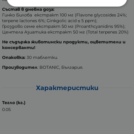
Състав в дневна доза:
Гинко Билоба екстракт 100 мг (Flavone glycosides 24%;
terpene lactones 6%; Ginkgolic acid ≤ 5 ppm);
Гроздово семе екстракт 50 мг (Proanthcyanidins 95%);
Центела Азиатика екстракт 50 мг (Total terpenes 20%)
Не съдържа животински продукти, оцветители и
консерванти!
Опаковка:
30 таблетки.
Производител
: BOTANIC, България.
Характеристики
Тегло (кг.)
0.05