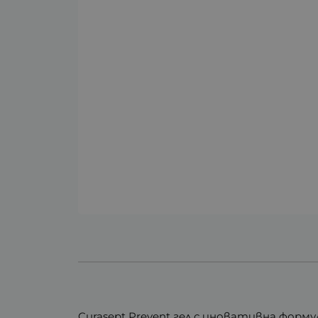
Curasept Prevent гел с иновативна фор