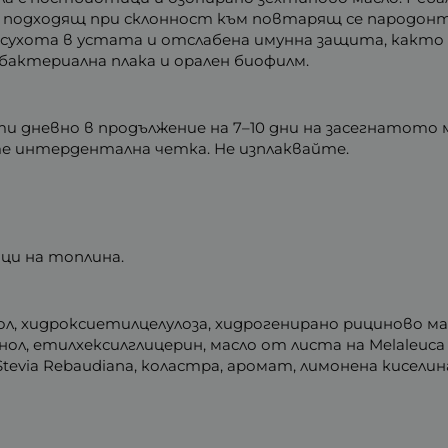
e подходящ при склонност към повтарящ се пародон
сухота в устата и отслабена имунна защита, както 
актериална плака и орален биофилм.
и дневно в продължение на 7–10 дни на засегнатото 
е интердентална четка. Не изплаквайте.
ици на топлина.
ол, хидроксиетилцелулоза, хидрогенирано рициново ма
, етилхексилглицерин, масло от листа на Melaleuca Al
evia Rebaudiana, коластра, аромат, лимонена киселин