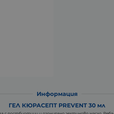
Информация
ГЕЛ КЮРАСЕПТ PREVENT 30 мл
мула с постбиотици и озонирано зехтиново масло. Ре