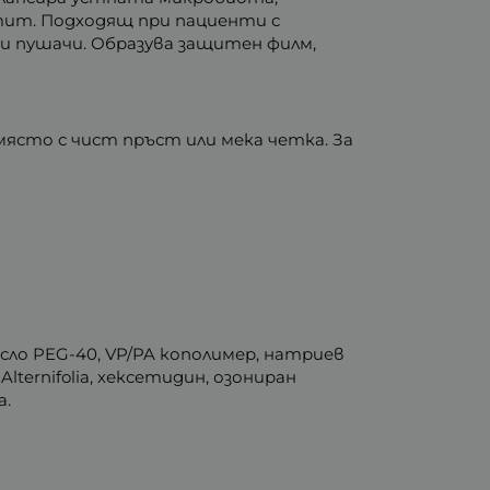
тит. Подходящ при пациенти с
и пушачи. Образува защитен филм,
място с чист пръст или мека четка. За
сло PEG-40, VP/PA кополимер, натриев
ternifolia, хексетидин, озониран
а.