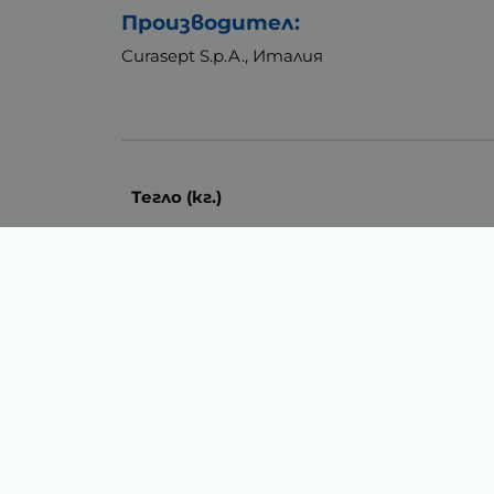
Производител:
Curasept S.p.A., Италия
Тегло (кг.)