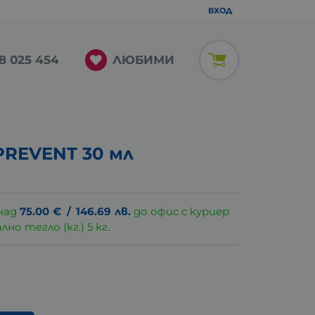
ВХОД
ЛЮБИМИ
8 025 454
REVENT 30 мл
над
75.00
€
/
146.69
лв.
до офис с куриер
о тегло (кг.) 5 кг.