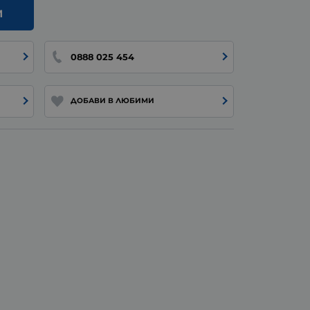
И
0888 025 454
ДОБАВИ В ЛЮБИМИ