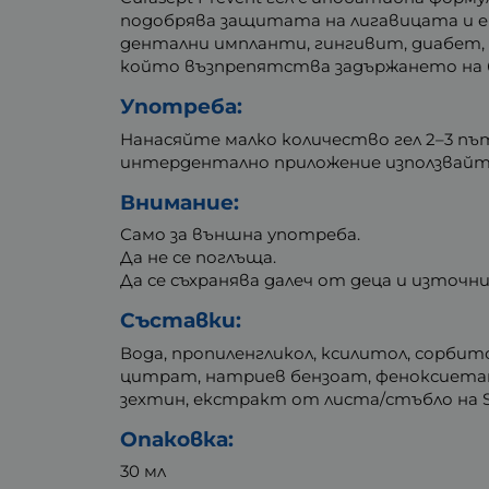
подобрява защитата на лигавицата и 
дентални импланти, гингивит, диабет, 
който възпрепятства задържането на б
Употреба:
Нанасяйте малко количество гел 2–3 път
интердентално приложение използвайт
Внимание:
Само за външна употреба.
Да не се поглъща.
Да се съхранява далеч от деца и източн
Съставки:
Вода, пропиленгликол, ксилитол, сорбит
цитрат, натриев бензоат, феноксиетанол
зехтин, екстракт от листа/стъбло на St
Опаковка:
30 мл