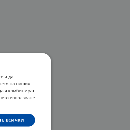
е и да
нето на нашия
 да я комбинират
ашето използване
ТЕ ВСИЧКИ