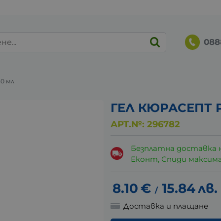
088
0 мл
ГЕЛ КЮРАСЕПТ P
АРТ.№:
296782
Безплатна доставка 
Еконт, Спиди максималн
8.10
€
15.84
лв.
/
Доставка и плащане