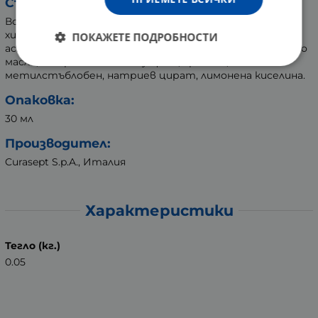
Съставки:
Вода, пропиленгликол, ксилитол,
хидроксиетилцелулоза, хлорхексидин диглюконат,
ПОКАЖЕТЕ ПОДРОБНОСТИ
аскорбинова киселина, PEG-40 хидрогенирано рициново
масло, натриев метабисулфит, аромат,
метилстъблобен, натриев цират, лимонена киселина.
Опаковка:
30 мл
Производител:
Curasept S.p.A., Италия
Характеристики
Тегло (кг.)
0.05