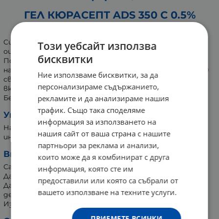
ГЕЛ КЮРАСЕПТ ADS 350 С 0.5%
ХЛОРХЕКСИДИН 30 мл
Curasept ADS 350 – гингивален гел за венци, който не
Този уебсайт използва
оцветява зъбната кост и металокерамиката.
бисквитки
Поддържа венците здрави и ги предпазва от
натрупване на бактериална плака. Системата A.D.S.®
Ние използваме бисквитки, за да
свежда до минимум оцветяването и промяната на
персонализираме съдържанието,
вкуса.
рекламите и да анализираме нашия
Без алкохол – без парене и дразнене.
трафик. Също така споделяме
Употреба:
информация за използването на
Нанася се с чист пръст, ултрамека или
нашия сайт от ваша страна с нашите
интердентална четка. Прилага се 7–14 дни.
партньори за реклама и анализи,
Внимание:
които може да я комбинират с друга
Само за външна употреба.
информация, която сте им
Да не се поглъща.
предоставили или която са събрали от
Да се съхранява на хладно и тъмно място, далеч от
вашето използване на техните услуги.
деца.
Изхвърляйте опаковката правилно след употреба.
ПРИЕМЕТЕ ВСИЧКИ