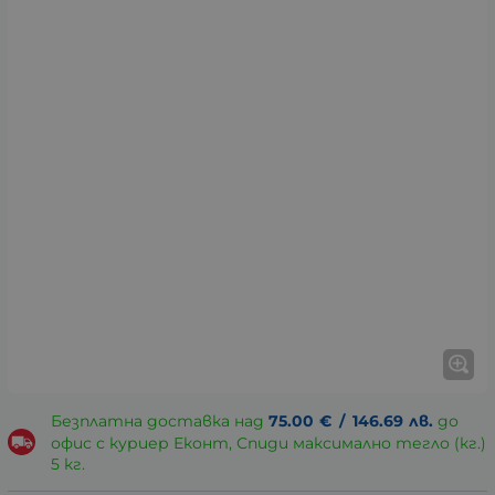
Безплатна доставка над
75.00
€
/
146.69
лв.
до
офис с куриер Еконт, Спиди максимално тегло (кг.)
5 кг.