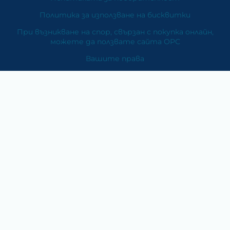
Политика за използване на бисквитки
При възникване на спор, свързан с покупка онлайн,
можете да ползвате сайта ОРС
Вашите права
Отказ от сделка
За Нас
Карта на сайта
Контакти
Категории
Храни и хранителни добавки
Козметика
Хигиена и защита
Перилни и почистващи препарати
Литература