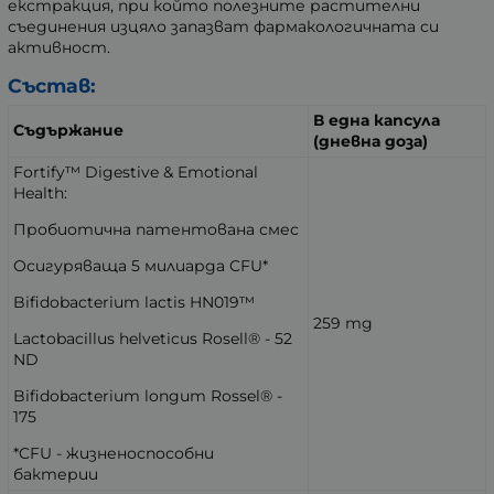
екстракция, при който полезните растителни
съединения изцяло запазват фармакологичната си
активност.
Състав:
В една капсула
Съдържание
(дневна доза)
Fortify™ Digestive & Emotional
Health:
Пробиотична патентована смес
Осигуряваща 5 милиарда CFU*
Bifidobacterium lactis HN019™
259 mg
Lactobacillus helveticus Rosell® - 52
ND
Bifidobacterium longum Rossel® -
175
*CFU - жизненоспособни
бактерии