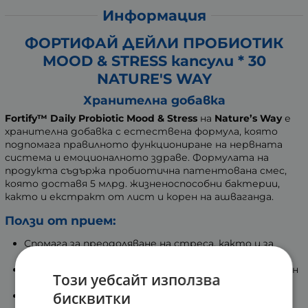
Информация
ФОРТИФАЙ ДЕЙЛИ ПРОБИОТИК
MOOD & STRESS капсули * 30
NATURE'S WAY
Хранителна добавка
Fortify™ Daily Probiotic Mood & Stress
на
Nature’s Way
е
хранителна добавка с естествена формула, която
подпомага правилното функциониране на нервната
система и емоционалното здраве. Формулата на
продукта съдържа пробиотична патентована смес,
която доставя 5 млрд. жизненоспособни бактерии,
както и екстракт от лист и корен на ашваганда.
Ползи от прием:
Спомага за преодоляване на стреса, както и за
намаляване на психическата умора и депресията.
Допринася за поддържането на добър емоционален
Този уебсайт използва
баланс в моменти на стрес.
бисквитки
Действа положително на фокуса, паметта и