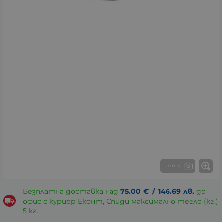
1 от 3
Безплатна доставка над
75.00
€
/
146.69
лв.
до
офис с куриер Еконт, Спиди максимално тегло (кг.)
5 кг.