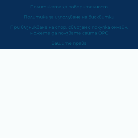
Политиката за поверителност
Политика за използване на бисквитки
При възникване на спор, свързан с покупка онлайн,
можете да ползвате сайта ОРС
Вашите права
Отказ от сделка
За Нас
Карта на сайта
Контакти
Категории
Храни и хранителни добавки
Козметика
Хигиена и защита
Перилни и почистващи препарати