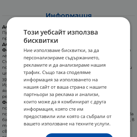
Информация
Дозировка:
Този уебсайт използва
Препоръчва се прием по 3 капсули дневно, разделени на 3
приема по време на храненията.
бисквитки
Действие:
Ние използваме бисквитки, за да
Фертилейд за мъже
е хранителна добавка, създадена от
лекар-специалист по репродуктивна медицина.
персонализираме съдържанието,
Съставките на продукта са с научно доказани свойства
рекламите и да анализираме нашия
по отношение на подобряване на мъжката фертилност и
трафик. Също така споделяме
цялостното репродуктивно здраве, като част от
информация за използването на
здравословния хранителен режим и начин на живот.
Идеална добавка за мъже с намален брой сперматозоиди,
нашия сайт от ваша страна с нашите
желаещи да оптимизират и балансират
партньори за реклама и анализи,
репродуктивното си здраве.
които може да я комбинират с друга
Фертилейд за мъже
съдържа L-карнитин – съставка
подобряваща броя на спермотозоидите, тяхната
информация, която сте им
подвижност и морфология. Освен това формулата включва
предоставили или която са събрали от
балансирана комбинация от антиоксиданти и минерали, в
вашето използване на техните услуги.
това число висока доза цинк и селен, известни със
свойството си да подобряват мъжката фертилност,