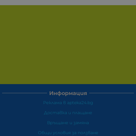
Информация
Реклама в apteka24.bg
Доставка и плащане
Връщане и замяна
Общи условия за ползване