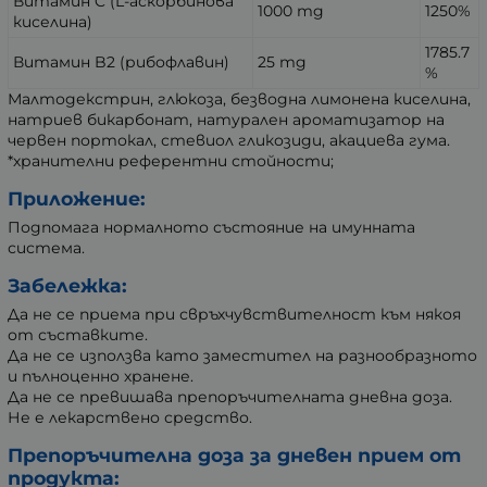
Витамин C (L-аскорбинова
1000 mg
1250%
киселина)
1785.7
Витамин B2 (рибофлавин)
25 mg
%
Малтодекстрин, глюкоза, безводна лимонена киселина,
натриев бикарбонат, натурален ароматизатор на
червен портокал, стевиол гликозиди, акациева гума.
*хранителни референтни стойности;
Приложение:
Подпомага нормалното състояние на имунната
система.
Забележка:
Да не се приема при свръхчувствителност към някоя
от съставките.
Да не се използва като заместител на разнообразното
и пълноценно хранене.
Да не се превишава препоръчителната дневна доза.
Не е лекарствено средство.
Препоръчителна доза за дневен прием от
продукта: