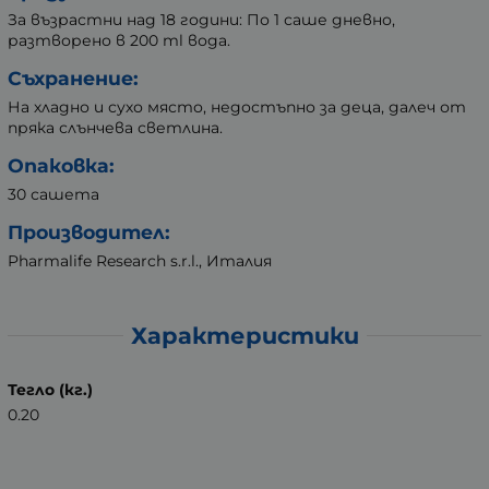
За възрастни над 18 години: По 1 саше дневно,
разтворено в 200 ml вода.
Съхранение:
На хладно и сухо място, недостъпно за деца, далеч от
пряка слънчева светлина.
Опаковка:
30 сашета
Производител:
Pharmalife Research s.r.l., Италия
Характеристики
Тегло (кг.)
0.20