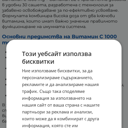
в удобни 30 сашета, разработена с технология за
забавено освобождаване за по-ефективно усвояване.
Формулата комбинира висока доза от два ключови
витамина, които имат важно значение правилното
функциониране на имунната система.
Основни предимства на Витамин C 1000
mg + Витамин B2:
Силна подкрепа за имунната функция.
Този уебсайт използва
Действа като антиоксидант за защита срещу
бисквитки
свободните радикали.
Съдейства за намаляване на чувството за
Ние използваме бисквитки, за да
отпадналост и умора.
персонализираме съдържанието,
Подкрепя енергийния метаболизъм.
рекламите и да анализираме нашия
Подпомага образуването на колаген за здрави зъби,
кости и коса.
трафик. Също така споделяме
Удобна форма за прием.
информация за използването на
нашия сайт от ваша страна с нашите
В забързаното ежедневие, когато често се срещат
стресови фактори и натоварен график, приемът на
партньори за реклама и анализи,
витамини е важен елемент от поддържането на
които може да я комбинират с друга
балансирано ежедневие.
информация, която сте им